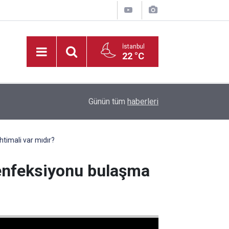
İstanbul
22 °C
Kahramanmaraş’ta reklam panosu çarptı, kamyone
20:01
Günün tüm
haberleri
kaybetti
htimali var mıdır?
s enfeksiyonu bulaşma