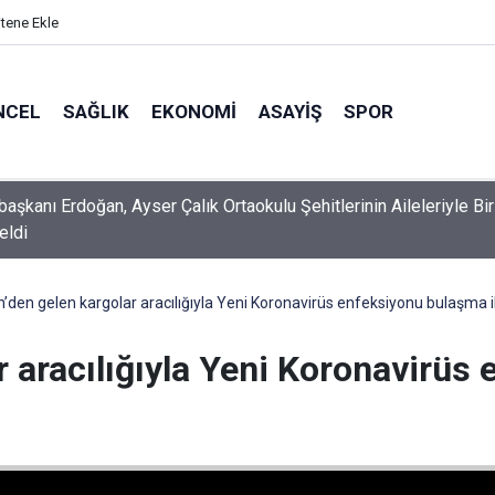
itene Ekle
NCEL
SAĞLIK
EKONOMI
ASAYIŞ
SPOR
aşkanı Erdoğan, Ayser Çalık Ortaokulu Şehitlerinin Aileleriyle Bir
eldi
 Fuarı’nda Unutulmaz Dedublüman Gecesi
n’den gelen kargolar aracılığıyla Yeni Koronavirüs enfeksiyonu bulaşma i
r aracılığıyla Yeni Koronavirü