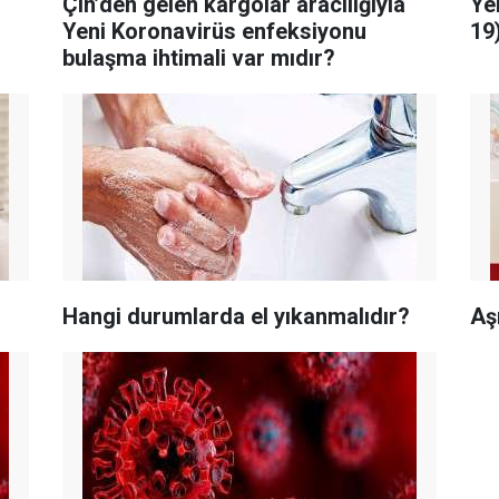
u
Çin’den gelen kargolar aracılığıyla
Ye
Yeni Koronavirüs enfeksiyonu
19
bulaşma ihtimali var mıdır?
Hangi durumlarda el yıkanmalıdır?
Aş