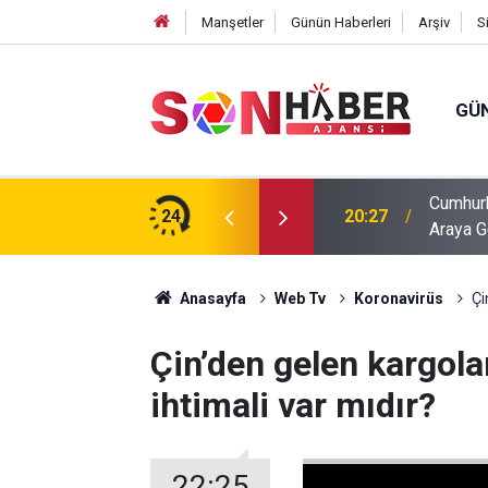
Manşetler
Günün Haberleri
Arşiv
S
GÜ
Cumhurb
20:27
Araya G
24
20:17
Ağustos
Anasayfa
Web Tv
Koronavirüs
Çi
Çin’den gelen kargola
ihtimali var mıdır?
22:25