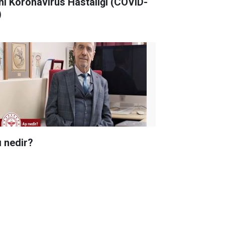
ni Koronavirüs Hastalığı (COVID-
)
ı nedir?