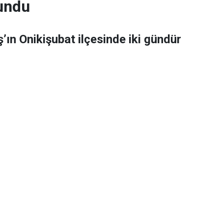
undu
n Onikişubat ilçesinde iki gündür
n 75 yaşlarındaki vatandaşın
 AFAD koordinasyonunda yürütülen
arı kapsamında Berke Barajı’nda
e, 4 Ağustos 2026 günü saat 08.50’de 112 Acil
lan ihbarda, Onikişubat ilçesine bağlı Muratlı
n yaklaşık 75 yaşındaki bir vatandaştan iki
dığı bildirildi. Bunun üzerine bölgeye arama
k edildi.
nda yürütülen çalışmalara Kahramanmaraş