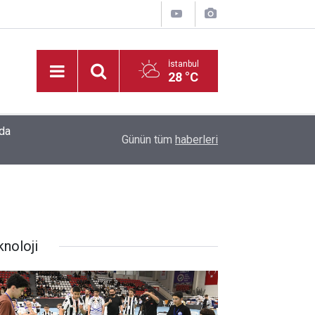
İstanbul
28 °C
20:35
Madrigal, Perşembe Günü KAFUM’da Sahne Ala
Günün tüm
haberleri
knoloji