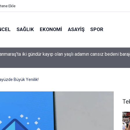
itene Ekle
NCEL
SAĞLIK
EKONOMI
ASAYIŞ
SPOR
da Bir Grup Yolu Daha İyileştirildi
ayüzde Büyük Yenilik!
Te