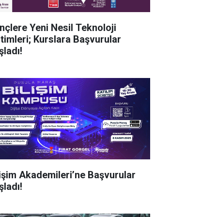
nçlere Yeni Nesil Teknoloji
itimleri; Kurslara Başvurular
şladı!
lişim Akademileri’ne Başvurular
şladı!