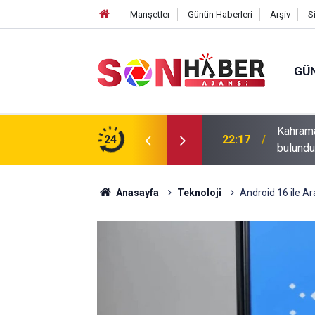
Manşetler
Günün Haberleri
Arşiv
S
GÜ
ıp olan yaşlı adamın cansız bedeni barajda
24
20:43
Andırın’
Anasayfa
Teknoloji
Android 16 ile Ar