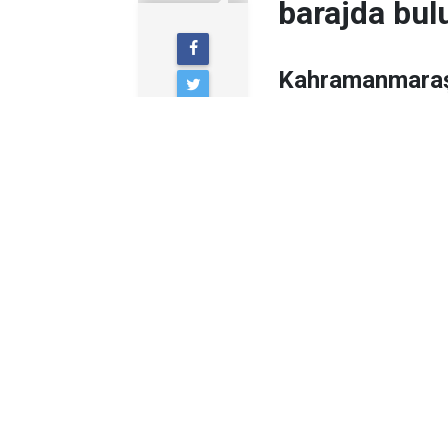
barajda bul
Kahramanmaraş’ı
haber alınamaya
cansız bedeni,
arama çalışmal
bulundu.
Edinilen bilgiye gör
Çağrı Merkezi’ne yapı
Mahallesi’nde yaşaya
gündür haber alınama
kurtarma ekipleri sev
AFAD koordinasyonu