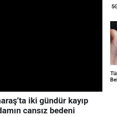
5G
Tü
Bel
aş’ta iki gündür kayıp
adamın cansız bedeni