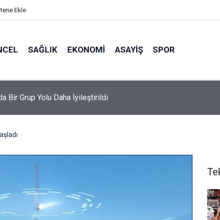
itene Ekle
NCEL
SAĞLIK
EKONOMI
ASAYIŞ
SPOR
da Bir Grup Yolu Daha İyileştirildi
aşladı
Te