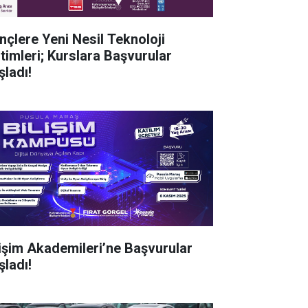
nçlere Yeni Nesil Teknoloji
itimleri; Kurslara Başvurular
şladı!
lişim Akademileri’ne Başvurular
şladı!