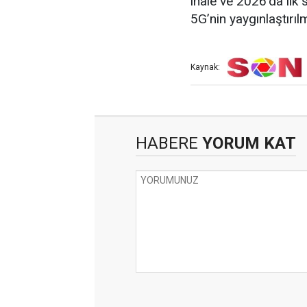
ihale ve 2026’da ilk s
5G’nin yaygınlaştırıl
Kaynak:
HABERE
YORUM KAT