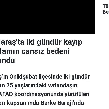
Tü
Bel
aş’ta iki gündür kayıp
adamın cansız bedeni
undu
n Onikişubat ilçesinde iki gündür
n 75 yaşlarındaki vatandaşın
 AFAD koordinasyonunda yürütülen
arı kapsamında Berke Barajı’nda