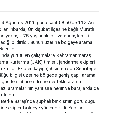
e, 4 Ağustos 2026 günü saat 08.50’de 112 Acil
lan ihbarda, Onikişubat ilçesine bağlı Muratlı
n yaklaşık 75 yaşındaki bir vatandaştan iki
dığı bildirildi. Bunun üzerine bölgeye arama
k edildi.
nda yürütülen çalışmalara Kahramanmaraş
a Kurtarma (JAK) timleri, jandarma ekipleri
ı katıldı. Ekipler, kayıp şahsın en son Serintepe
üğü bilgisi üzerine bölgede geniş çaplı arama
lk günden itibaren drone destekli tarama
arazi aramalarının yanı sıra nehir ve barajlarda da
rütüldü.
 Berke Barajı’nda şüpheli bir cismin görüldüğü
ne ekipler bölgeye yönlendirildi. Yapılan