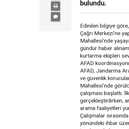
bulundu.
Edinilen bilgiye gör
Çağrı Merkezi’ne yapı
Mahallesi’nde yaşaya
gündür haber alınama
kurtarma ekipleri sev
AFAD koordinasyonu
AFAD, Jandarma Aram
ve güvenlik korucular
Mahallesi’nde görüld
çalışması başlattı. İ
gerçekleştirilirken, 
arama faaliyetleri yü
Çalışmalar sırasında
yönündeki ihbar üzeri