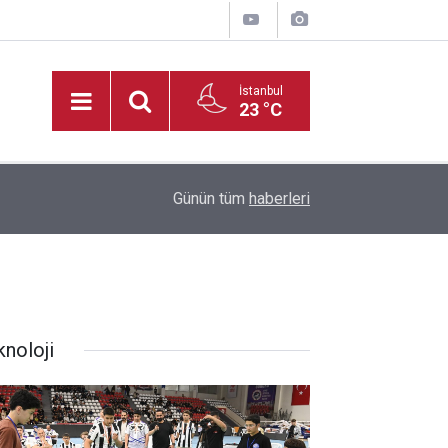
İstanbul
23 °C
20:35
Madrigal, Perşembe Günü KAFUM’da Sahne Ala
Günün tüm
haberleri
knoloji