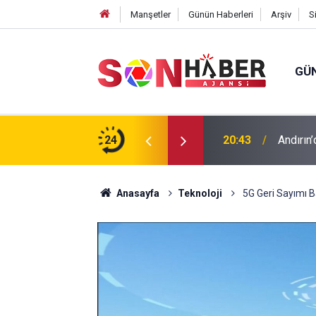
Manşetler
Günün Haberleri
Arşiv
S
GÜ
ıp olan yaşlı adamın cansız bedeni barajda
24
20:43
Andırın’
Anasayfa
Teknoloji
5G Geri Sayımı B