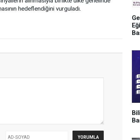
inyallerin alınmasıyla birlikte ülke genelinde
masının hedeflendiğini vurguladı.
Ge
Eğ
Ba
Bi
Ba