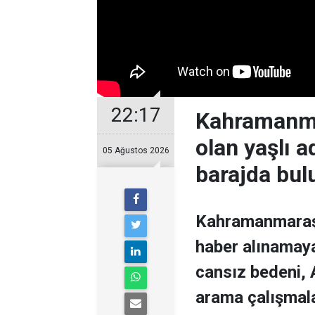
22:17
Kahramanmar
olan yaşlı 
05 Ağustos 2026
barajda bul
Kahramanmaraş’ı
haber alınamaya
cansız bedeni,
arama çalışmal