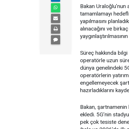
Bakan Uraloğlu’nun 
tamamlamayı hedefliy
yapılmasını planladıkl
alınacağını ve birkaç
yaygınlaştırılmasının 
Süreç hakkında bilgi
operatörle uzun süren
dünya genelindeki 5G
operatörlerin yatırım
engellemeyecek şartl
hazırladıklarını kaydet
Bakan, şartnamenin bu
ekledi. 5G’nin stady
pek çok tesiste dene