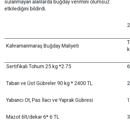
sulanmayan alanlarda buğday verimini olumsuz
etkilediğini bildirdi.
2
T
Kahramanmaraş Buğday Maliyeti
k
Sertifikalı Tohum 25 kg *2.75
6
Taban ve Üst Gübreler 90 kg * 2400 TL
2
Yabancı Ot, Pas İlacı ve Yaprak Gübresi
1
Mazot 6lt/dekar 6* 6 TL
3