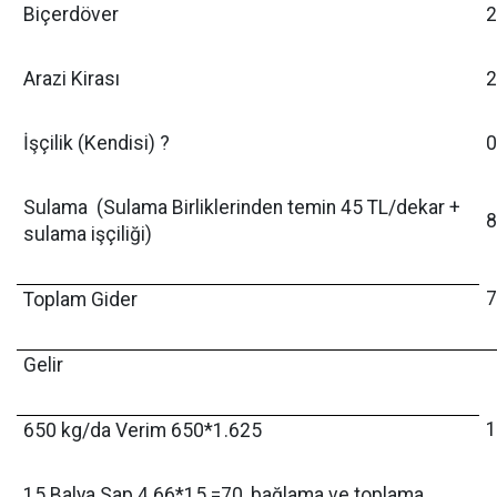
Biçerdöver
2
Arazi Kirası
2
İşçilik (Kendisi) ?
0
Sulama (Sulama Birliklerinden temin 45 TL/dekar +
8
sulama işçiliği)
7
Toplam Gider
Gelir
1
650 kg/da Verim 650*1.625
15 Balya Sap 4.66*15 =70, bağlama ve toplama