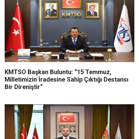
KMTSO Başkan Buluntu: “15 Temmuz,
Milletimizin İradesine Sahip Çıktığı Destansı
Bir Direniştir”