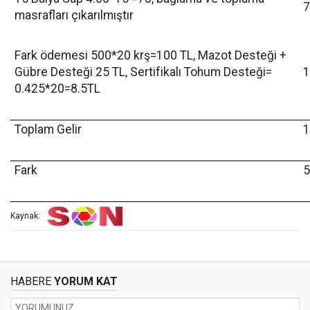
7
masrafları çıkarılmıştır
Fark ödemesi 500*20 krş=100 TL, Mazot Desteği +
Gübre Desteği 25 TL, Sertifikalı Tohum Desteği=
1
0.425*20=8.5TL
Toplam Gelir
1
Fark
5
Kaynak:
HABERE
YORUM KAT