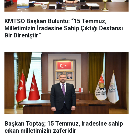
KMTSO Başkan Buluntu: “15 Temmuz,
Milletimizin İradesine Sahip Çıktığı Destansı
Bir Direniştir”
Başkan Toptaş; 15 Temmuz, iradesine sahip
çıkan milletimizin zaferidir