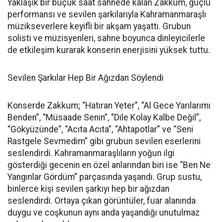
Yaklaşık bir buçuk saat sahnede kalan Zakkum, güçlü
performansı ve sevilen şarkılarıyla Kahramanmaraşlı
müzikseverlere keyifli bir akşam yaşattı. Grubun
solisti ve müzisyenleri, sahne boyunca dinleyicilerle
de etkileşim kurarak konserin enerjisini yüksek tuttu.
Sevilen Şarkılar Hep Bir Ağızdan Söylendi
Konserde Zakkum; “Hatıran Yeter”, “Al Gece Yarılarımı
Benden”, “Müsaade Senin”, “Dile Kolay Kalbe Değil”,
“Gökyüzünde”, “Acıta Acıta”, “Ahtapotlar” ve “Seni
Rastgele Sevmedim” gibi grubun sevilen eserlerini
seslendirdi. Kahramanmaraşlıların yoğun ilgi
gösterdiği gecenin en özel anlarından biri ise “Ben Ne
Yangınlar Gördüm” parçasında yaşandı. Grup sustu,
binlerce kişi sevilen şarkıyı hep bir ağızdan
seslendirdi. Ortaya çıkan görüntüler, fuar alanında
duygu ve coşkunun aynı anda yaşandığı unutulmaz