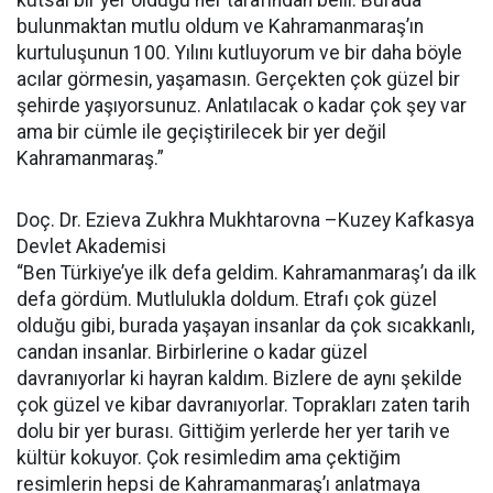
kutsal bir yer olduğu her tarafından belli. Burada
bulunmaktan mutlu oldum ve Kahramanmaraş’ın
kurtuluşunun 100. Yılını kutluyorum ve bir daha böyle
acılar görmesin, yaşamasın. Gerçekten çok güzel bir
şehirde yaşıyorsunuz. Anlatılacak o kadar çok şey var
ama bir cümle ile geçiştirilecek bir yer değil
Kahramanmaraş.”
Doç. Dr. Ezieva Zukhra Mukhtarovna –Kuzey Kafkasya
Devlet Akademisi
“Ben Türkiye’ye ilk defa geldim. Kahramanmaraş’ı da ilk
defa gördüm. Mutlulukla doldum. Etrafı çok güzel
olduğu gibi, burada yaşayan insanlar da çok sıcakkanlı,
candan insanlar. Birbirlerine o kadar güzel
davranıyorlar ki hayran kaldım. Bizlere de aynı şekilde
çok güzel ve kibar davranıyorlar. Toprakları zaten tarih
dolu bir yer burası. Gittiğim yerlerde her yer tarih ve
kültür kokuyor. Çok resimledim ama çektiğim
resimlerin hepsi de Kahramanmaraş’ı anlatmaya