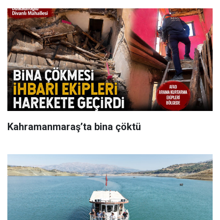
Kahramanmaraş’ta bina çöktü