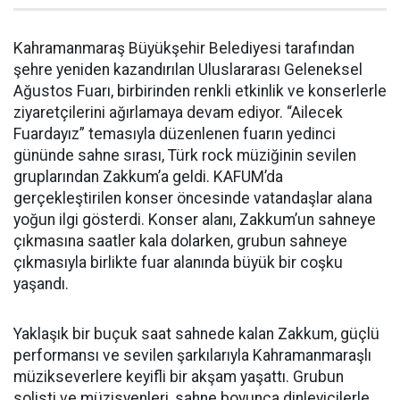
Kahramanmaraş Büyükşehir Belediyesi tarafından
şehre yeniden kazandırılan Uluslararası Geleneksel
Ağustos Fuarı, birbirinden renkli etkinlik ve konserlerle
ziyaretçilerini ağırlamaya devam ediyor. “Ailecek
Fuardayız” temasıyla düzenlenen fuarın yedinci
gününde sahne sırası, Türk rock müziğinin sevilen
gruplarından Zakkum’a geldi. KAFUM’da
gerçekleştirilen konser öncesinde vatandaşlar alana
yoğun ilgi gösterdi. Konser alanı, Zakkum’un sahneye
çıkmasına saatler kala dolarken, grubun sahneye
çıkmasıyla birlikte fuar alanında büyük bir coşku
yaşandı.
Yaklaşık bir buçuk saat sahnede kalan Zakkum, güçlü
performansı ve sevilen şarkılarıyla Kahramanmaraşlı
müzikseverlere keyifli bir akşam yaşattı. Grubun
solisti ve müzisyenleri, sahne boyunca dinleyicilerle