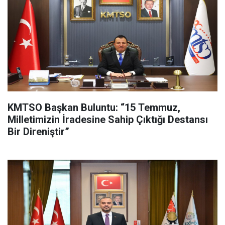
KMTSO Başkan Buluntu: “15 Temmuz,
Milletimizin İradesine Sahip Çıktığı Destansı
Bir Direniştir”