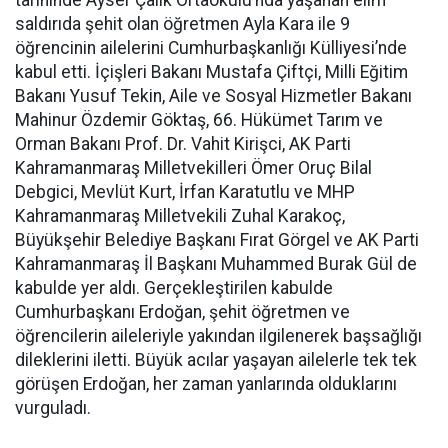
tarihinde Ayser Çalık Ortaokulu’nda yaşanan elim
saldırıda şehit olan öğretmen Ayla Kara ile 9
öğrencinin ailelerini Cumhurbaşkanlığı Külliyesi’nde
kabul etti. İçişleri Bakanı Mustafa Çiftçi, Milli Eğitim
Bakanı Yusuf Tekin, Aile ve Sosyal Hizmetler Bakanı
Mahinur Özdemir Göktaş, 66. Hükümet Tarım ve
Orman Bakanı Prof. Dr. Vahit Kirişci, AK Parti
Kahramanmaraş Milletvekilleri Ömer Oruç Bilal
Debgici, Mevlüt Kurt, İrfan Karatutlu ve MHP
Kahramanmaraş Milletvekili Zuhal Karakoç,
Büyükşehir Belediye Başkanı Fırat Görgel ve AK Parti
Kahramanmaraş İl Başkanı Muhammed Burak Gül de
kabulde yer aldı. Gerçekleştirilen kabulde
Cumhurbaşkanı Erdoğan, şehit öğretmen ve
öğrencilerin aileleriyle yakından ilgilenerek başsağlığı
dileklerini iletti. Büyük acılar yaşayan ailelerle tek tek
görüşen Erdoğan, her zaman yanlarında olduklarını
vurguladı.