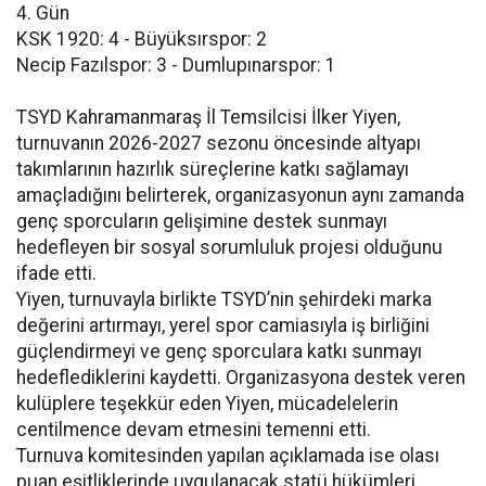
4. Gün
KSK 1920: 4 - Büyüksırspor: 2
Necip Fazılspor: 3 - Dumlupınarspor: 1
TSYD Kahramanmaraş İl Temsilcisi İlker Yiyen,
turnuvanın 2026-2027 sezonu öncesinde altyapı
takımlarının hazırlık süreçlerine katkı sağlamayı
amaçladığını belirterek, organizasyonun aynı zamanda
genç sporcuların gelişimine destek sunmayı
hedefleyen bir sosyal sorumluluk projesi olduğunu
ifade etti.
Yiyen, turnuvayla birlikte TSYD’nin şehirdeki marka
değerini artırmayı, yerel spor camiasıyla iş birliğini
güçlendirmeyi ve genç sporculara katkı sunmayı
hedeflediklerini kaydetti. Organizasyona destek veren
kulüplere teşekkür eden Yiyen, mücadelelerin
centilmence devam etmesini temenni etti.
Turnuva komitesinden yapılan açıklamada ise olası
puan eşitliklerinde uygulanacak statü hükümleri