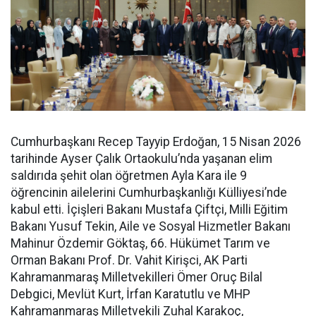
Cumhurbaşkanı Recep Tayyip Erdoğan, 15 Nisan 2026
tarihinde Ayser Çalık Ortaokulu’nda yaşanan elim
saldırıda şehit olan öğretmen Ayla Kara ile 9
öğrencinin ailelerini Cumhurbaşkanlığı Külliyesi’nde
kabul etti. İçişleri Bakanı Mustafa Çiftçi, Milli Eğitim
Bakanı Yusuf Tekin, Aile ve Sosyal Hizmetler Bakanı
Mahinur Özdemir Göktaş, 66. Hükümet Tarım ve
Orman Bakanı Prof. Dr. Vahit Kirişci, AK Parti
Kahramanmaraş Milletvekilleri Ömer Oruç Bilal
Debgici, Mevlüt Kurt, İrfan Karatutlu ve MHP
Kahramanmaraş Milletvekili Zuhal Karakoç,