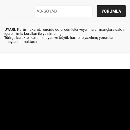
UYARI:
Küfür, hakaret, rencide edici cümleler veya imalar, inançlara saldırı
içeren, imla kuralları ile yazılmamış,
Türkçe karakter kullanılmayan ve büyük harflerle yazılmış yorumlar
onaylanmamaktadır.