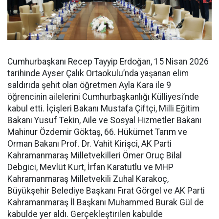
Cumhurbaşkanı Recep Tayyip Erdoğan, 15 Nisan 2026
tarihinde Ayser Çalık Ortaokulu’nda yaşanan elim
saldırıda şehit olan öğretmen Ayla Kara ile 9
öğrencinin ailelerini Cumhurbaşkanlığı Külliyesi’nde
kabul etti. İçişleri Bakanı Mustafa Çiftçi, Milli Eğitim
Bakanı Yusuf Tekin, Aile ve Sosyal Hizmetler Bakanı
Mahinur Özdemir Göktaş, 66. Hükümet Tarım ve
Orman Bakanı Prof. Dr. Vahit Kirişci, AK Parti
Kahramanmaraş Milletvekilleri Ömer Oruç Bilal
Debgici, Mevlüt Kurt, İrfan Karatutlu ve MHP
Kahramanmaraş Milletvekili Zuhal Karakoç,
Büyükşehir Belediye Başkanı Fırat Görgel ve AK Parti
Kahramanmaraş İl Başkanı Muhammed Burak Gül de
kabulde yer aldı. Gerçekleştirilen kabulde