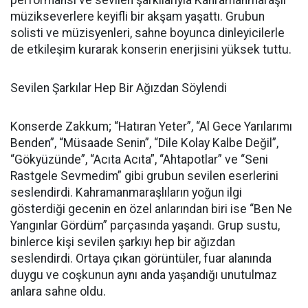
performansı ve sevilen şarkılarıyla Kahramanmaraşlı
müzikseverlere keyifli bir akşam yaşattı. Grubun
solisti ve müzisyenleri, sahne boyunca dinleyicilerle
de etkileşim kurarak konserin enerjisini yüksek tuttu.
Sevilen Şarkılar Hep Bir Ağızdan Söylendi
Konserde Zakkum; “Hatıran Yeter”, “Al Gece Yarılarımı
Benden”, “Müsaade Senin”, “Dile Kolay Kalbe Değil”,
“Gökyüzünde”, “Acıta Acıta”, “Ahtapotlar” ve “Seni
Rastgele Sevmedim” gibi grubun sevilen eserlerini
seslendirdi. Kahramanmaraşlıların yoğun ilgi
gösterdiği gecenin en özel anlarından biri ise “Ben Ne
Yangınlar Gördüm” parçasında yaşandı. Grup sustu,
binlerce kişi sevilen şarkıyı hep bir ağızdan
seslendirdi. Ortaya çıkan görüntüler, fuar alanında
duygu ve coşkunun aynı anda yaşandığı unutulmaz
anlara sahne oldu.