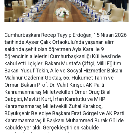
Cumhurbaşkanı Recep Tayyip Erdoğan, 15 Nisan 2026
tarihinde Ayser Çalık Ortaokulu’nda yaşanan elim
saldırıda şehit olan öğretmen Ayla Kara ile 9
öğrencinin ailelerini Cumhurbaşkanlığı Külliyesi’nde
kabul etti. İçişleri Bakanı Mustafa Çiftçi, Milli Eğitim
Bakanı Yusuf Tekin, Aile ve Sosyal Hizmetler Bakanı
Mahinur Özdemir Göktaş, 66. Hükümet Tarım ve
Orman Bakanı Prof. Dr. Vahit Kirişci, AK Parti
Kahramanmaraş Milletvekilleri Ömer Oruç Bilal
Debgici, Mevlüt Kurt, İrfan Karatutlu ve MHP
Kahramanmaraş Milletvekili Zuhal Karakoç,
Büyükşehir Belediye Başkanı Fırat Görgel ve AK Parti
Kahramanmaraş İl Başkanı Muhammed Burak Gül de
kabulde yer aldı. Gerçekleştirilen kabulde