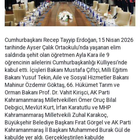
Cumhurbaşkanı Recep Tayyip Erdoğan, 15 Nisan 2026
tarihinde Ayser Çalık Ortaokulu’nda yaşanan elim
saldırıda şehit olan öğretmen Ayla Kara ile 9
öğrencinin ailelerini Cumhurbaşkanlığı Külliyesi’nde
kabul etti. İçişleri Bakanı Mustafa Çiftçi, Milli Eğitim
Bakanı Yusuf Tekin, Aile ve Sosyal Hizmetler Bakanı
Mahinur Özdemir Göktaş, 66. Hükümet Tarım ve
Orman Bakanı Prof. Dr. Vahit Kirişci, AK Parti
Kahramanmaraş Milletvekilleri Ömer Oruç Bilal
Debgici, Mevlüt Kurt, İrfan Karatutlu ve MHP
Kahramanmaraş Milletvekili Zuhal Karakoç,
Büyükşehir Belediye Başkanı Fırat Görgel ve AK Parti
Kahramanmaraş İl Başkanı Muhammed Burak Gül de
kabulde yer aldı. Gerçekleştirilen kabulde