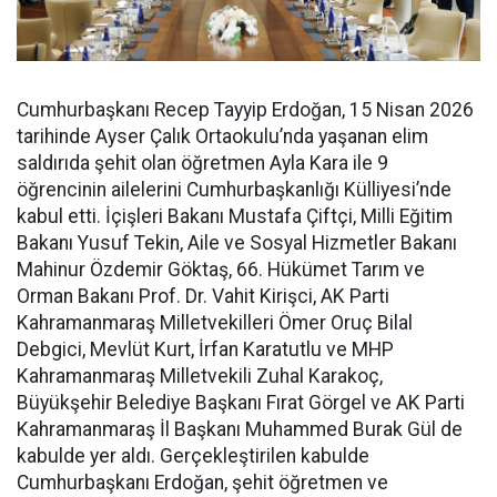
Cumhurbaşkanı Recep Tayyip Erdoğan, 15 Nisan 2026
tarihinde Ayser Çalık Ortaokulu’nda yaşanan elim
saldırıda şehit olan öğretmen Ayla Kara ile 9
öğrencinin ailelerini Cumhurbaşkanlığı Külliyesi’nde
kabul etti. İçişleri Bakanı Mustafa Çiftçi, Milli Eğitim
Bakanı Yusuf Tekin, Aile ve Sosyal Hizmetler Bakanı
Mahinur Özdemir Göktaş, 66. Hükümet Tarım ve
Orman Bakanı Prof. Dr. Vahit Kirişci, AK Parti
Kahramanmaraş Milletvekilleri Ömer Oruç Bilal
Debgici, Mevlüt Kurt, İrfan Karatutlu ve MHP
Kahramanmaraş Milletvekili Zuhal Karakoç,
Büyükşehir Belediye Başkanı Fırat Görgel ve AK Parti
Kahramanmaraş İl Başkanı Muhammed Burak Gül de
kabulde yer aldı. Gerçekleştirilen kabulde
Cumhurbaşkanı Erdoğan, şehit öğretmen ve