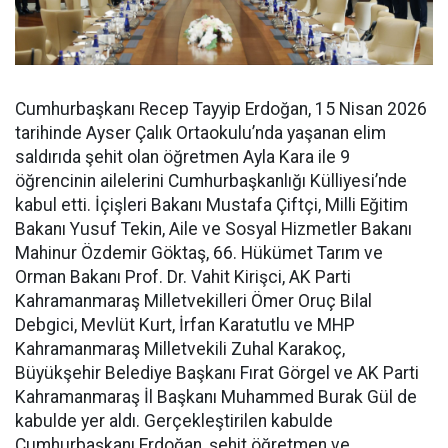
Cumhurbaşkanı Recep Tayyip Erdoğan, 15 Nisan 2026
tarihinde Ayser Çalık Ortaokulu’nda yaşanan elim
saldırıda şehit olan öğretmen Ayla Kara ile 9
öğrencinin ailelerini Cumhurbaşkanlığı Külliyesi’nde
kabul etti. İçişleri Bakanı Mustafa Çiftçi, Milli Eğitim
Bakanı Yusuf Tekin, Aile ve Sosyal Hizmetler Bakanı
Mahinur Özdemir Göktaş, 66. Hükümet Tarım ve
Orman Bakanı Prof. Dr. Vahit Kirişci, AK Parti
Kahramanmaraş Milletvekilleri Ömer Oruç Bilal
Debgici, Mevlüt Kurt, İrfan Karatutlu ve MHP
Kahramanmaraş Milletvekili Zuhal Karakoç,
Büyükşehir Belediye Başkanı Fırat Görgel ve AK Parti
Kahramanmaraş İl Başkanı Muhammed Burak Gül de
kabulde yer aldı. Gerçekleştirilen kabulde
Cumhurbaşkanı Erdoğan, şehit öğretmen ve