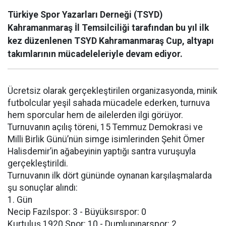
Türkiye Spor Yazarları Derneği (TSYD)
Kahramanmaraş İl Temsilciliği tarafından bu yıl ilk
kez düzenlenen TSYD Kahramanmaraş Cup, altyapı
takımlarının mücadeleleriyle devam ediyor.
Ücretsiz olarak gerçekleştirilen organizasyonda, minik
futbolcular yeşil sahada mücadele ederken, turnuva
hem sporcular hem de ailelerden ilgi görüyor.
Turnuvanın açılış töreni, 15 Temmuz Demokrasi ve
Milli Birlik Günü’nün simge isimlerinden Şehit Ömer
Halisdemir’in ağabeyinin yaptığı santra vuruşuyla
gerçekleştirildi.
Turnuvanın ilk dört gününde oynanan karşılaşmalarda
şu sonuçlar alındı:
1. Gün
Necip Fazılspor: 3 - Büyüksırspor: 0
Kurtuluş 1920 Spor: 10 - Dumlupınarspor: 2