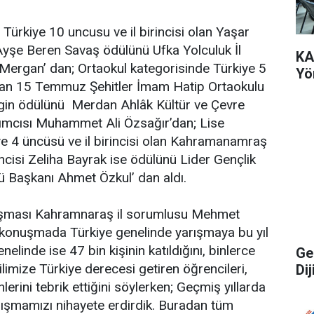
 Türkiye 10 uncusu ve il birincisi olan Yaşar
Ayşe Beren Savaş ödülünü Ufka Yolculuk İl
KA
rgan’ dan; Ortaokul kategorisinde Türkiye 5
Yön
si olan 15 Temmuz Şehitler İmam Hatip Ortaokulu
gin ödülünü Merdan Ahlâk Kültür ve Çevre
mcısı Muhammet Ali Özsağır’dan; Lise
e 4 üncüsü ve il birincisi olan Kahramanamraş
cisi Zeliha Bayrak ise ödülünü Lider Gençlik
bü Başkanı Ahmet Özkul’ dan aldı.
rışması Kahramnaraş il sorumlusu Mehmet
 konuşmada Türkiye genelinde yarışmaya bu yıl
enelinde ise 47 bin kişinin katıldığını, binlerce
Ge
limize Türkiye derecesi getiren öğrencileri,
Dij
nlerini tebrik ettiğini söylerken; Geçmiş yıllarda
arışmamızı nihayete erdirdik. Buradan tüm