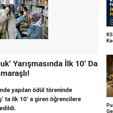
KS
Ka
luk’ Yarışmasında İlk 10’ Da
maraşlı!
nde yapılan ödül töreninde
ta ilk 10’ a giren öğrencilere
Pu
edildi.
Ge