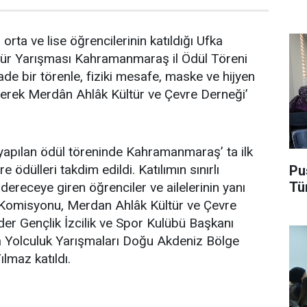
 orta ve lise öğrencilerinin katıldığı Ufka
ltür Yarışması Kahramanmaraş il Ödül Töreni
de bir törenle, fiziki mesafe, maske ve hijyen
dilerek Merdân Ahlâk Kültür ve Çevre Derneği’
apılan ödül töreninde Kahramanmaraş’ ta ilk
e ödülleri takdim edildi. Katılımın sınırlı
Pu
Tü
ereceye giren öğrenciler ve ailelerinin yanı
l Komisyonu, Merdan Ahlâk Kültür ve Çevre
der Gençlik İzcilik ve Spor Kulübü Başkanı
a Yolculuk Yarışmaları Doğu Akdeniz Bölge
lmaz katıldı.