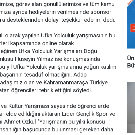
imize, görev alan gönüllülerimize ve tüm kamu
mıza ayrıca hediyelerin verilmesinde sponsor
lara desteklerinden dolayı teşekkür ederim dedi.
zılı olarak yapılan Ufka Yolculuk yarışmasının bu
irleri kapsamında online olarak
 değinen Ufka Yolculuk Yarışmaları Doğu
Ün
mlusu Hüseyin Yılmaz ise konuşmasında
Bü
 yıl Ufka Yolculuk yarışmalarına yoğun katılım
r başarının tesadüf olmadığını, Adap
kadaşımız olan ve Kahramanmaraşa Türkiye
an öğrencileri tebrik ettiğini söyledi.
i ve Kültür Yarışması sayesinde öğrencilerde
r elde edildiğini aktaran Lider Gençlik Spor ve
nı Ahmet Özkul "Yarışmanın bu yılki konusu
 insanlığın başucunda bulunması gereken daha