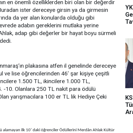
n en önemli özelliklerden biri olan bir değerdir
YK
uradan ister dereceye girsin ya da girmesin
Ge
ında da yer alan konularda olduğu gibi
Ta
evrede adabın gereklerini mutlaka yerine
Ahlak, adap gibi değerler bir hayat boyu sürmeli
dedi.
araş’ın plakasına atfen il genelinde dereceye
l ve lise öğrencilerinden 46’ şar kişiye çeşitli
rincilere 1.500 TL, ikincilere 1.000 TL,
 -10. Olanlara 250 TL nakit para ödülü
 Olan yarışmacılara 100 er TL lik Hediye Çeki
KS
Tür
Ar
ü alamayan ilk 10’ daki öğrenciler Ödüllerini Merdân Ahlak Kültür