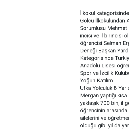
İlkokul kategorisinde
Gölcü İlkokulundan 
Sorumlusu Mehmet Me
incisi ve il birinci
öğrencisi Selman Er
Deneği Başkan Yardı
Kategorisinde Türkiy
Anadolu Lisesi öğren
Spor ve İzcilik Kulü
Yoğun Katılım
Ufka Yolculuk 8 Ya
Mergan yaptığı kısa
yaklaşık 700 bin, il g
öğrencinin arasında i
ailelerini ve öğretme
olduğu gibi yıl da y