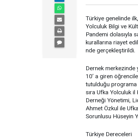
Türkiye genelinde ilk,
Yolculuk Bilgi ve Kü
Pandemi dolasıyla sa
kurallarına riayet e
nde gerçekleştirildi.
Dernek merkezinde y
10’ a giren öğrenciler
tutulduğu programa d
sıra Ufka Yolculuk i
Derneği Yönetimi, Li
Ahmet Özkul ile Ufk
Sorunlusu Hüseyin Yı
Türkiye Dereceleri