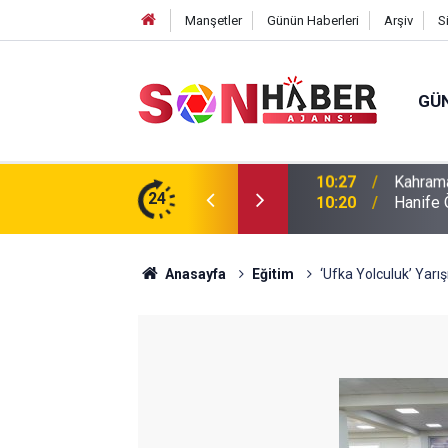
Manşetler
Günün Haberleri
Arşiv
S
GÜ
ın Yedinci Gününe Zakkum Damgası
24
10:20
Hanife 
Anasayfa
Eğitim
‘Ufka Yolculuk’ Yarı