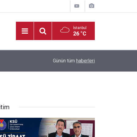
İstanbul
26 °C
10:08
TSYD Kahramanmaraş Cup’ta altyapı heyecanı s
Günün tüm
haberleri
itim