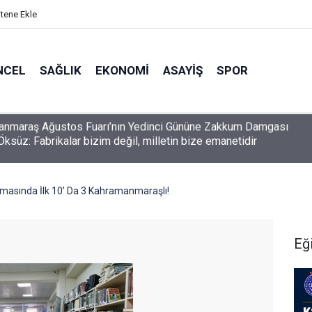
itene Ekle
NCEL
SAĞLIK
EKONOMI
ASAYIŞ
SPOR
Öksüz: Fabrikalar bizim değil, milletin bize emanetidir
şmasında İlk 10’ Da 3 Kahramanmaraşlı!
Eğ