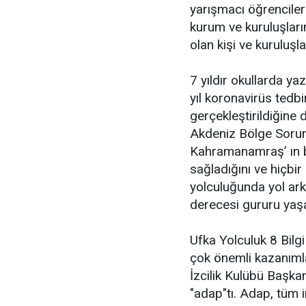
yarışmacı öğrenciler
kurum ve kuruluşları
olan kişi ve kuruluş
7 yıldır okullarda ya
yıl koronavirüs tedb
gerçekleştirildiğine
Akdeniz Bölge Soru
Kahramanamraş’ ın bu
sağladığını ve hiçbi
yolculuğunda yol ar
derecesi gururu yaşat
Ufka Yolculuk 8 Bilg
çok önemli kazanımla
İzcilik Kulübü Başka
"adap"tı. Adap, tüm