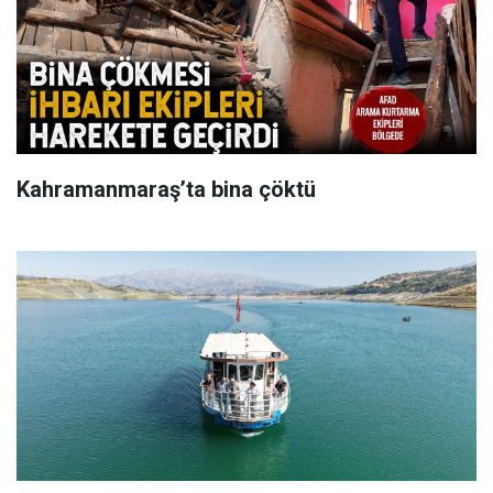
Kahramanmaraş’ta bina çöktü