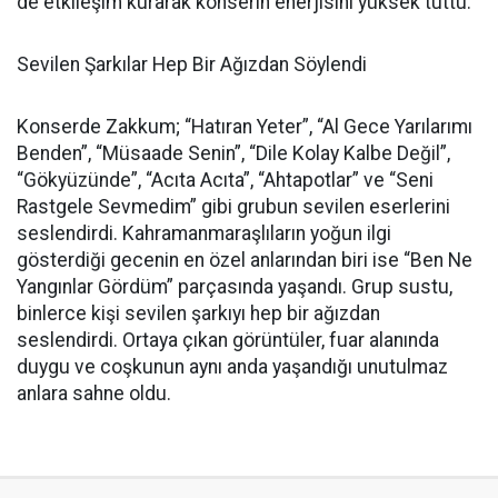
de etkileşim kurarak konserin enerjisini yüksek tuttu.
Sevilen Şarkılar Hep Bir Ağızdan Söylendi
Konserde Zakkum; “Hatıran Yeter”, “Al Gece Yarılarımı
Benden”, “Müsaade Senin”, “Dile Kolay Kalbe Değil”,
“Gökyüzünde”, “Acıta Acıta”, “Ahtapotlar” ve “Seni
Rastgele Sevmedim” gibi grubun sevilen eserlerini
seslendirdi. Kahramanmaraşlıların yoğun ilgi
gösterdiği gecenin en özel anlarından biri ise “Ben Ne
Yangınlar Gördüm” parçasında yaşandı. Grup sustu,
binlerce kişi sevilen şarkıyı hep bir ağızdan
seslendirdi. Ortaya çıkan görüntüler, fuar alanında
duygu ve coşkunun aynı anda yaşandığı unutulmaz
anlara sahne oldu.