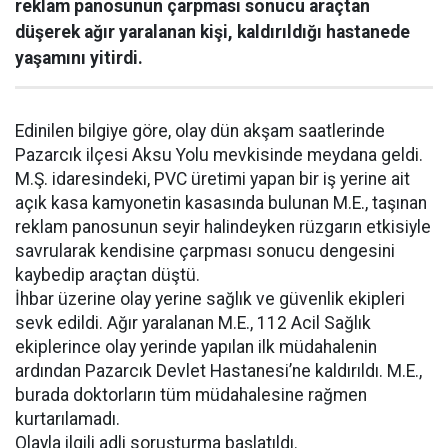
reklam panosunun çarpması sonucu araçtan
düşerek ağır yaralanan kişi, kaldırıldığı hastanede
yaşamını yitirdi.
Edinilen bilgiye göre, olay dün akşam saatlerinde
Pazarcık ilçesi Aksu Yolu mevkisinde meydana geldi.
M.Ş. idaresindeki, PVC üretimi yapan bir iş yerine ait
açık kasa kamyonetin kasasında bulunan M.E., taşınan
reklam panosunun seyir halindeyken rüzgarın etkisiyle
savrularak kendisine çarpması sonucu dengesini
kaybedip araçtan düştü.
İhbar üzerine olay yerine sağlık ve güvenlik ekipleri
sevk edildi. Ağır yaralanan M.E., 112 Acil Sağlık
ekiplerince olay yerinde yapılan ilk müdahalenin
ardından Pazarcık Devlet Hastanesi’ne kaldırıldı. M.E.,
burada doktorların tüm müdahalesine rağmen
kurtarılamadı.
Olayla ilgili adli soruşturma başlatıldı.