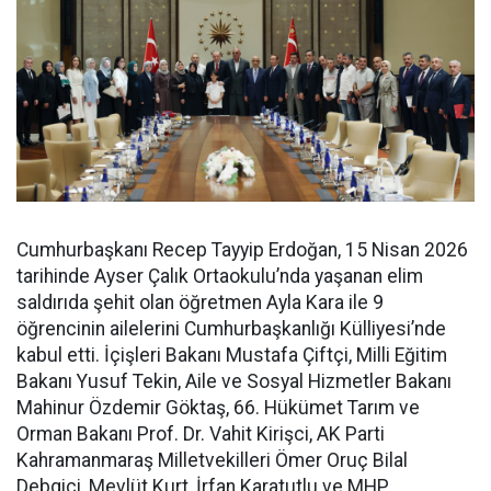
Cumhurbaşkanı Recep Tayyip Erdoğan, 15 Nisan 2026
tarihinde Ayser Çalık Ortaokulu’nda yaşanan elim
saldırıda şehit olan öğretmen Ayla Kara ile 9
öğrencinin ailelerini Cumhurbaşkanlığı Külliyesi’nde
kabul etti. İçişleri Bakanı Mustafa Çiftçi, Milli Eğitim
Bakanı Yusuf Tekin, Aile ve Sosyal Hizmetler Bakanı
Mahinur Özdemir Göktaş, 66. Hükümet Tarım ve
Orman Bakanı Prof. Dr. Vahit Kirişci, AK Parti
Kahramanmaraş Milletvekilleri Ömer Oruç Bilal
Debgici, Mevlüt Kurt, İrfan Karatutlu ve MHP