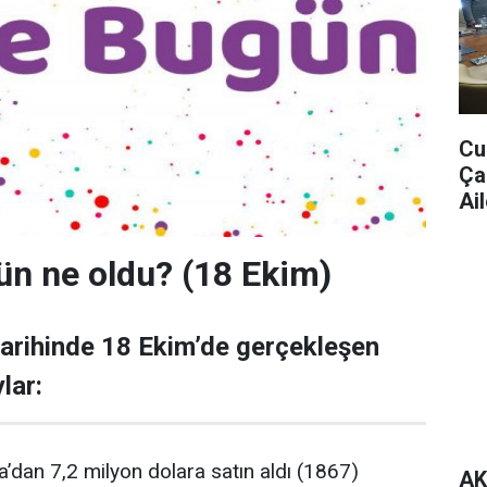
Cu
Ça
Ail
ün ne oldu? (18 Ekim)
arihinde 18 Ekim’de gerçekleşen
lar:
’dan 7,2 milyon dolara satın aldı (1867)
AK