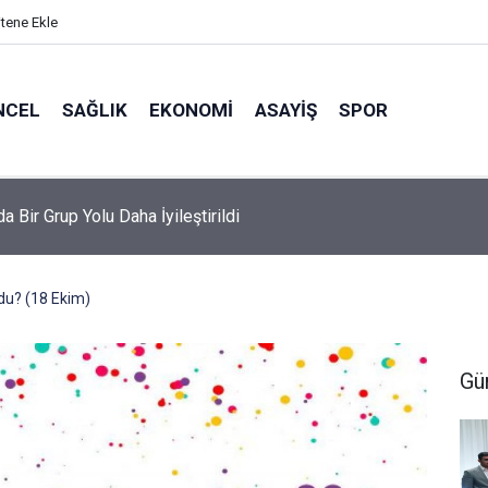
itene Ekle
NCEL
SAĞLIK
EKONOMI
ASAYIŞ
SPOR
da Bir Grup Yolu Daha İyileştirildi
du? (18 Ekim)
Gü