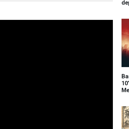
de
Ba
10
Me