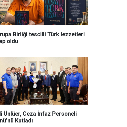
upa Birliği tescilli Türk lezzetleri
tap oldu
li Ünlüer, Ceza İnfaz Personeli
nü’nü Kutladı