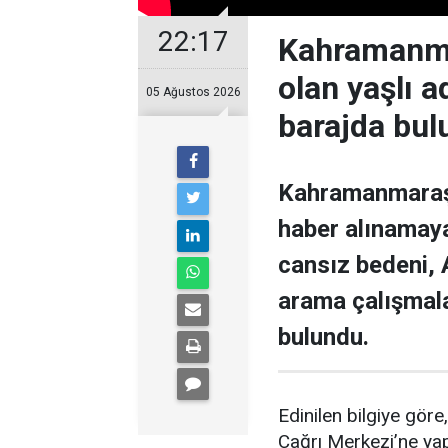
22:17
Kahramanmar
olan yaşlı 
05 Ağustos 2026
barajda bul
Kahramanmaraş’ı
haber alınamaya
cansız bedeni,
arama çalışmal
bulundu.
Edinilen bilgiye gör
Çağrı Merkezi’ne yapı