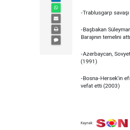
-Trablusgarp savaşı
-Başbakan Süleyman 
Barajının temelini at
-Azerbaycan, Sovyetle
(1991)
-Bosna-Hersek’in ef
vefat etti (2003)
Kaynak: