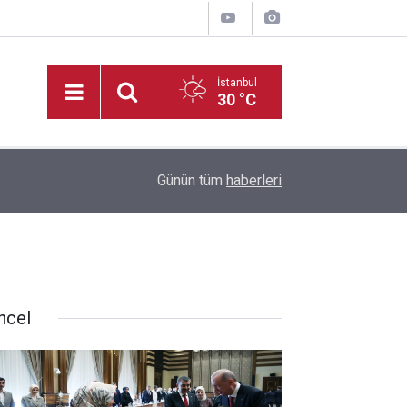
İstanbul
30 °C
20:35
Madrigal, Perşembe Günü KAFUM’da Sahne Ala
Günün tüm
haberleri
ncel