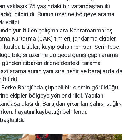
n yaklaşık 75 yaşındaki bir vatandaştan iki
dığı bildirildi. Bunun üzerine bölgeye arama
k edildi.
nda yürütülen çalışmalara Kahramanmaraş
a Kurtarma (JAK) timleri, jandarma ekipleri
ı katıldı. Ekipler, kayıp şahsın en son Serintepe
üğü bilgisi üzerine bölgede geniş çaplı arama
lk günden itibaren drone destekli tarama
arazi aramalarının yanı sıra nehir ve barajlarda da
rütüldü.
 Berke Barajı’nda şüpheli bir cismin görüldüğü
ne ekipler bölgeye yönlendirildi. Yapılan
ndaşa ulaşıldı. Barajdan çıkarılan şahıs, sağlık
irken, hayatını kaybettiği belirlendi.
başlatıldı.