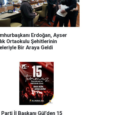
mhurbaşkanı Erdoğan, Ayser
lık Ortaokulu Şehitlerinin
eleriyle Bir Araya Geldi
 Parti İl Başkanı Gül’den 15