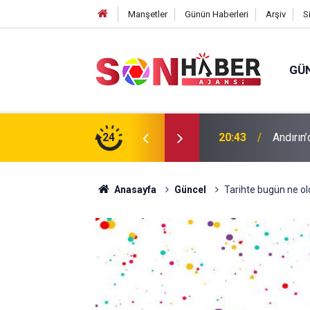
Manşetler
Günün Haberleri
Arşiv
S
GÜ
ıp olan yaşlı adamın cansız bedeni barajda
24
20:43
Andırın’
Anasayfa
Güncel
Tarihte bugün ne ol