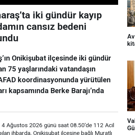
aş’ta iki gündür kayıp
adamın cansız bedeni
undu
Avr
ki
n Onikişubat ilçesinde iki gündür
n 75 yaşlarındaki vatandaşın
 AFAD koordinasyonunda yürütülen
arı kapsamında Berke Barajı’nda
Va
e, 4 Ağustos 2026 günü saat 08.50’de 112 Acil
Gü
lan ihbarda, Onikişubat ilçesine bağlı Muratlı