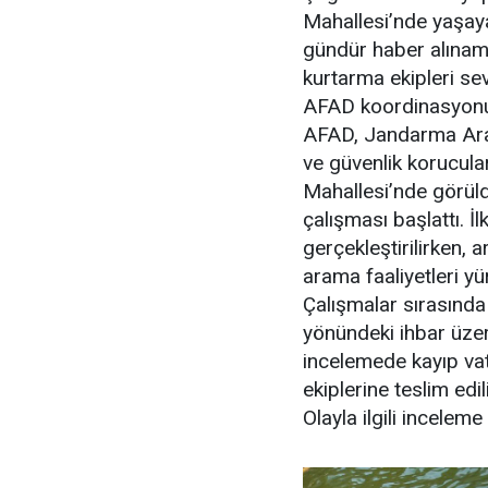
Mahallesi’nde yaşaya
gündür haber alınama
kurtarma ekipleri sev
AFAD koordinasyonu
AFAD, Jandarma Aram
ve güvenlik korucular
Mahallesi’nde görüld
çalışması başlattı. İ
gerçekleştirilirken, 
arama faaliyetleri yü
Çalışmalar sırasında
yönündeki ihbar üzeri
incelemede kayıp vata
ekiplerine teslim edil
Olayla ilgili inceleme 