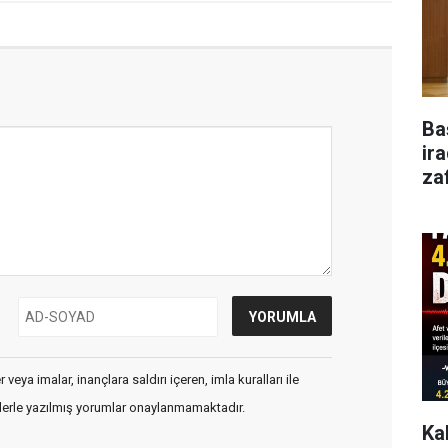
Ba
ir
za
veya imalar, inançlara saldırı içeren, imla kuralları ile
flerle yazılmış yorumlar onaylanmamaktadır.
Ka