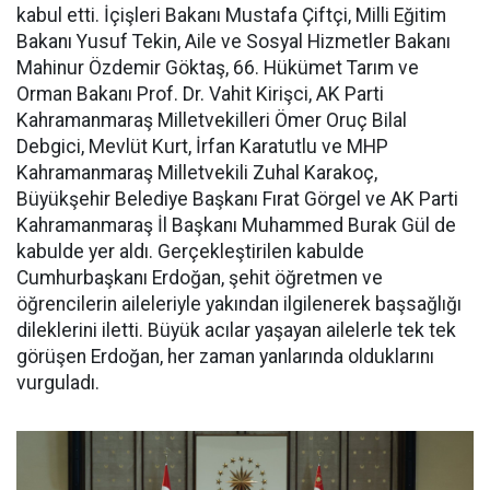
kabul etti. İçişleri Bakanı Mustafa Çiftçi, Milli Eğitim
Bakanı Yusuf Tekin, Aile ve Sosyal Hizmetler Bakanı
Mahinur Özdemir Göktaş, 66. Hükümet Tarım ve
Orman Bakanı Prof. Dr. Vahit Kirişci, AK Parti
Kahramanmaraş Milletvekilleri Ömer Oruç Bilal
Debgici, Mevlüt Kurt, İrfan Karatutlu ve MHP
Kahramanmaraş Milletvekili Zuhal Karakoç,
Büyükşehir Belediye Başkanı Fırat Görgel ve AK Parti
Kahramanmaraş İl Başkanı Muhammed Burak Gül de
kabulde yer aldı. Gerçekleştirilen kabulde
Cumhurbaşkanı Erdoğan, şehit öğretmen ve
öğrencilerin aileleriyle yakından ilgilenerek başsağlığı
dileklerini iletti. Büyük acılar yaşayan ailelerle tek tek
görüşen Erdoğan, her zaman yanlarında olduklarını
vurguladı.