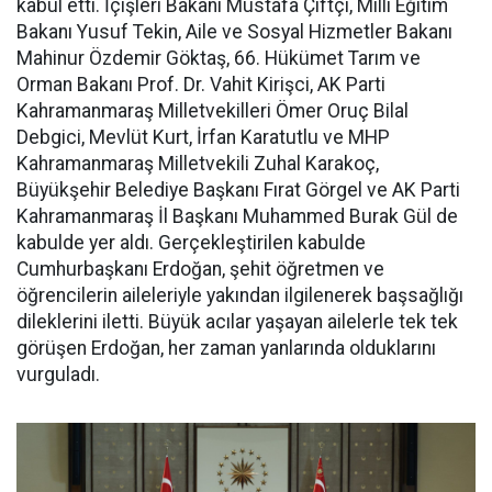
kabul etti. İçişleri Bakanı Mustafa Çiftçi, Milli Eğitim
Bakanı Yusuf Tekin, Aile ve Sosyal Hizmetler Bakanı
Mahinur Özdemir Göktaş, 66. Hükümet Tarım ve
Orman Bakanı Prof. Dr. Vahit Kirişci, AK Parti
Kahramanmaraş Milletvekilleri Ömer Oruç Bilal
Debgici, Mevlüt Kurt, İrfan Karatutlu ve MHP
Kahramanmaraş Milletvekili Zuhal Karakoç,
Büyükşehir Belediye Başkanı Fırat Görgel ve AK Parti
Kahramanmaraş İl Başkanı Muhammed Burak Gül de
kabulde yer aldı. Gerçekleştirilen kabulde
Cumhurbaşkanı Erdoğan, şehit öğretmen ve
öğrencilerin aileleriyle yakından ilgilenerek başsağlığı
dileklerini iletti. Büyük acılar yaşayan ailelerle tek tek
görüşen Erdoğan, her zaman yanlarında olduklarını
vurguladı.