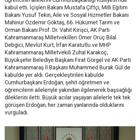
öğrencinin ailelerini Cumhurbaşkanlığı Külliyesi’nde
kabul etti. İçişleri Bakanı Mustafa Çiftçi, Milli Eğitim
Bakanı Yusuf Tekin, Aile ve Sosyal Hizmetler Bakanı
Mahinur Özdemir Göktaş, 66. Hükümet Tarım ve
Orman Bakanı Prof. Dr. Vahit Kirişci, AK Parti
Kahramanmaraş Milletvekilleri Ömer Oruç Bilal
Debgici, Mevlüt Kurt, İrfan Karatutlu ve MHP
Kahramanmaraş Milletvekili Zuhal Karakoç,
Büyükşehir Belediye Başkanı Fırat Görgel ve AK Parti
Kahramanmaraş İl Başkanı Muhammed Burak Gül de
kabulde yer aldı. Gerçekleştirilen kabulde
Cumhurbaşkanı Erdoğan, şehit öğretmen ve
öğrencilerin aileleriyle yakından ilgilenerek başsağlığı
dileklerini iletti. Büyük acılar yaşayan ailelerle tek tek
görüşen Erdoğan, her zaman yanlarında olduklarını
vurguladı.