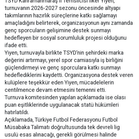
TSYD Kahramanmaraş İl Temsilcisi İlker Yiyen,
turnuvanın 2026-2027 sezonu öncesinde altyapı
takımlarının hazırlık süreçlerine katkı sağlamayı
amaçladığını belirterek, organizasyonun aynı zamanda
genç sporcuların gelişimine destek sunmayı
hedefleyen bir sosyal sorumluluk projesi olduğunu
ifade etti.
Yiyen, turnuvayla birlikte TSYD’nin şehirdeki marka
değerini artırmayı, yerel spor camiasıyla iş birliğini
güçlendirmeyi ve genç sporculara katkı sunmayı
hedeflediklerini kaydetti. Organizasyona destek veren
kulüplere teşekkür eden Yiyen, mücadelelerin
centilmence devam etmesini temenni etti.
Turnuva komitesinden yapılan açıklamada ise olası
puan eşitliklerinde uygulanacak statü hükümleri
hatırlatıldı.
Açıklamada, Türkiye Futbol Federasyonu Futbol
Müsabaka Talimatı doğrultusunda tek devreli lig
usulü esas alınacağı, gerekli görülmesi halinde