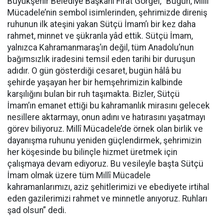
Büyükşehir Belediye Başkanı Fırat Görgel, “Bugün, Millî
Mücadele’nin sembol isimlerinden, şehrimizde direniş
ruhunun ilk ateşini yakan Sütçü İmam’ı bir kez daha
rahmet, minnet ve şükranla yâd ettik. Sütçü İmam,
yalnızca Kahramanmaraş’ın değil, tüm Anadolu’nun
bağımsızlık iradesini temsil eden tarihi bir duruşun
adıdır. O gün gösterdiği cesaret, bugün hâlâ bu
şehirde yaşayan her bir hemşehrimizin kalbinde
karşılığını bulan bir ruh taşımakta. Bizler, Sütçü
İmam’ın emanet ettiği bu kahramanlık mirasını gelecek
nesillere aktarmayı, onun adını ve hatırasını yaşatmayı
görev biliyoruz. Millî Mücadele’de örnek olan birlik ve
dayanışma ruhunu yeniden güçlendirmek, şehrimizin
her köşesinde bu bilinçle hizmet üretmek için
çalışmaya devam ediyoruz. Bu vesileyle başta Sütçü
İmam olmak üzere tüm Millî Mücadele
kahramanlarımızı, aziz şehitlerimizi ve ebediyete irtihal
eden gazilerimizi rahmet ve minnetle anıyoruz. Ruhları
şad olsun” dedi.