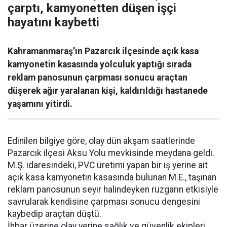
çarptı, kamyonetten düşen işçi
hayatını kaybetti
Kahramanmaraş’ın Pazarcık ilçesinde açık kasa
kamyonetin kasasında yolculuk yaptığı sırada
reklam panosunun çarpması sonucu araçtan
düşerek ağır yaralanan kişi, kaldırıldığı hastanede
yaşamını yitirdi.
Edinilen bilgiye göre, olay dün akşam saatlerinde
Pazarcık ilçesi Aksu Yolu mevkisinde meydana geldi.
M.Ş. idaresindeki, PVC üretimi yapan bir iş yerine ait
açık kasa kamyonetin kasasında bulunan M.E., taşınan
reklam panosunun seyir halindeyken rüzgarın etkisiyle
savrularak kendisine çarpması sonucu dengesini
kaybedip araçtan düştü.
İhbar üzerine olay yerine sağlık ve güvenlik ekipleri