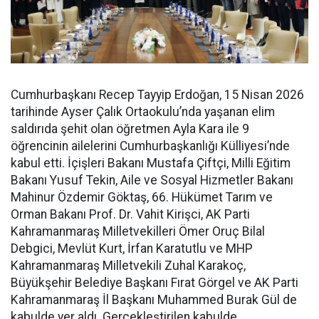
Cumhurbaşkanı Recep Tayyip Erdoğan, 15 Nisan 2026
tarihinde Ayser Çalık Ortaokulu’nda yaşanan elim
saldırıda şehit olan öğretmen Ayla Kara ile 9
öğrencinin ailelerini Cumhurbaşkanlığı Külliyesi’nde
kabul etti. İçişleri Bakanı Mustafa Çiftçi, Milli Eğitim
Bakanı Yusuf Tekin, Aile ve Sosyal Hizmetler Bakanı
Mahinur Özdemir Göktaş, 66. Hükümet Tarım ve
Orman Bakanı Prof. Dr. Vahit Kirişci, AK Parti
Kahramanmaraş Milletvekilleri Ömer Oruç Bilal
Debgici, Mevlüt Kurt, İrfan Karatutlu ve MHP
Kahramanmaraş Milletvekili Zuhal Karakoç,
Büyükşehir Belediye Başkanı Fırat Görgel ve AK Parti
Kahramanmaraş İl Başkanı Muhammed Burak Gül de
kabulde yer aldı. Gerçekleştirilen kabulde