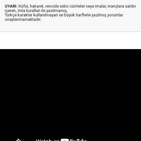
UYARI:
Küfür, hakaret, rencide edici cümleler veya imalar, inançlara saldırı
içeren, imla kuralları ile yazılmamış,
Türkçe karakter kullanılmayan ve büyük harflerle yazılmış yorumlar
onaylanmamaktadır.