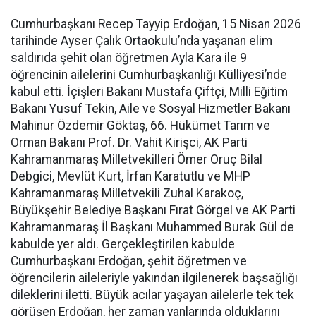
Cumhurbaşkanı Recep Tayyip Erdoğan, 15 Nisan 2026
tarihinde Ayser Çalık Ortaokulu’nda yaşanan elim
saldırıda şehit olan öğretmen Ayla Kara ile 9
öğrencinin ailelerini Cumhurbaşkanlığı Külliyesi’nde
kabul etti. İçişleri Bakanı Mustafa Çiftçi, Milli Eğitim
Bakanı Yusuf Tekin, Aile ve Sosyal Hizmetler Bakanı
Mahinur Özdemir Göktaş, 66. Hükümet Tarım ve
Orman Bakanı Prof. Dr. Vahit Kirişci, AK Parti
Kahramanmaraş Milletvekilleri Ömer Oruç Bilal
Debgici, Mevlüt Kurt, İrfan Karatutlu ve MHP
Kahramanmaraş Milletvekili Zuhal Karakoç,
Büyükşehir Belediye Başkanı Fırat Görgel ve AK Parti
Kahramanmaraş İl Başkanı Muhammed Burak Gül de
kabulde yer aldı. Gerçekleştirilen kabulde
Cumhurbaşkanı Erdoğan, şehit öğretmen ve
öğrencilerin aileleriyle yakından ilgilenerek başsağlığı
dileklerini iletti. Büyük acılar yaşayan ailelerle tek tek
görüşen Erdoğan, her zaman yanlarında olduklarını