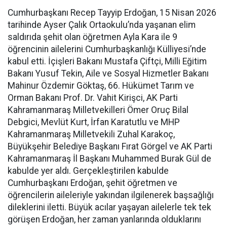
Cumhurbaşkanı Recep Tayyip Erdoğan, 15 Nisan 2026
tarihinde Ayser Çalık Ortaokulu’nda yaşanan elim
saldırıda şehit olan öğretmen Ayla Kara ile 9
öğrencinin ailelerini Cumhurbaşkanlığı Külliyesi’nde
kabul etti. İçişleri Bakanı Mustafa Çiftçi, Milli Eğitim
Bakanı Yusuf Tekin, Aile ve Sosyal Hizmetler Bakanı
Mahinur Özdemir Göktaş, 66. Hükümet Tarım ve
Orman Bakanı Prof. Dr. Vahit Kirişci, AK Parti
Kahramanmaraş Milletvekilleri Ömer Oruç Bilal
Debgici, Mevlüt Kurt, İrfan Karatutlu ve MHP
Kahramanmaraş Milletvekili Zuhal Karakoç,
Büyükşehir Belediye Başkanı Fırat Görgel ve AK Parti
Kahramanmaraş İl Başkanı Muhammed Burak Gül de
kabulde yer aldı. Gerçekleştirilen kabulde
Cumhurbaşkanı Erdoğan, şehit öğretmen ve
öğrencilerin aileleriyle yakından ilgilenerek başsağlığı
dileklerini iletti. Büyük acılar yaşayan ailelerle tek tek
görüşen Erdoğan, her zaman yanlarında olduklarını