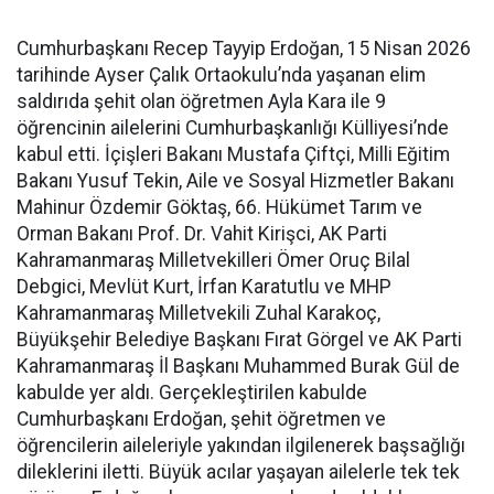
Cumhurbaşkanı Recep Tayyip Erdoğan, 15 Nisan 2026
tarihinde Ayser Çalık Ortaokulu’nda yaşanan elim
saldırıda şehit olan öğretmen Ayla Kara ile 9
öğrencinin ailelerini Cumhurbaşkanlığı Külliyesi’nde
kabul etti. İçişleri Bakanı Mustafa Çiftçi, Milli Eğitim
Bakanı Yusuf Tekin, Aile ve Sosyal Hizmetler Bakanı
Mahinur Özdemir Göktaş, 66. Hükümet Tarım ve
Orman Bakanı Prof. Dr. Vahit Kirişci, AK Parti
Kahramanmaraş Milletvekilleri Ömer Oruç Bilal
Debgici, Mevlüt Kurt, İrfan Karatutlu ve MHP
Kahramanmaraş Milletvekili Zuhal Karakoç,
Büyükşehir Belediye Başkanı Fırat Görgel ve AK Parti
Kahramanmaraş İl Başkanı Muhammed Burak Gül de
kabulde yer aldı. Gerçekleştirilen kabulde
Cumhurbaşkanı Erdoğan, şehit öğretmen ve
öğrencilerin aileleriyle yakından ilgilenerek başsağlığı
dileklerini iletti. Büyük acılar yaşayan ailelerle tek tek