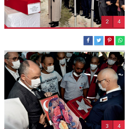
2
4
3
4