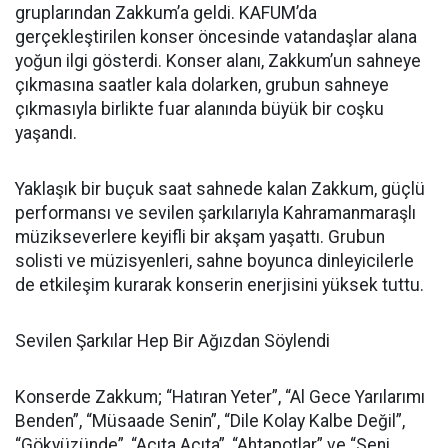
gruplarından Zakkum’a geldi. KAFUM’da
gerçekleştirilen konser öncesinde vatandaşlar alana
yoğun ilgi gösterdi. Konser alanı, Zakkum’un sahneye
çıkmasına saatler kala dolarken, grubun sahneye
çıkmasıyla birlikte fuar alanında büyük bir coşku
yaşandı.
Yaklaşık bir buçuk saat sahnede kalan Zakkum, güçlü
performansı ve sevilen şarkılarıyla Kahramanmaraşlı
müzikseverlere keyifli bir akşam yaşattı. Grubun
solisti ve müzisyenleri, sahne boyunca dinleyicilerle
de etkileşim kurarak konserin enerjisini yüksek tuttu.
Sevilen Şarkılar Hep Bir Ağızdan Söylendi
Konserde Zakkum; “Hatıran Yeter”, “Al Gece Yarılarımı
Benden”, “Müsaade Senin”, “Dile Kolay Kalbe Değil”,
“Gökyüzünde”, “Acıta Acıta”, “Ahtapotlar” ve “Seni