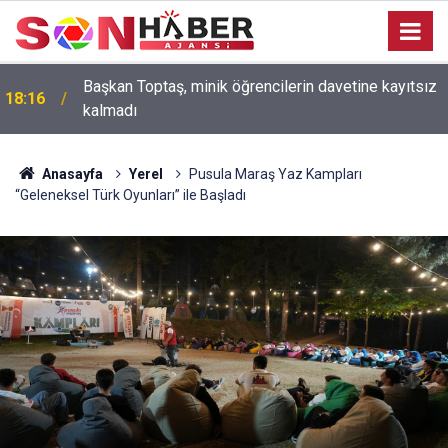
Elbistan’da İdris Altun Taziye ve Kültür Evi’nin Açılışı
18:11
Gerçekleştirildi
Anasayfa
Yerel
Pusula Maraş Yaz Kampları
“Geleneksel Türk Oyunları” ile Başladı