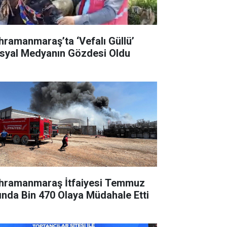
hramanmaraş’ta ‘Vefalı Güllü’
syal Medyanın Gözdesi Oldu
hramanmaraş İtfaiyesi Temmuz
ında Bin 470 Olaya Müdahale Etti