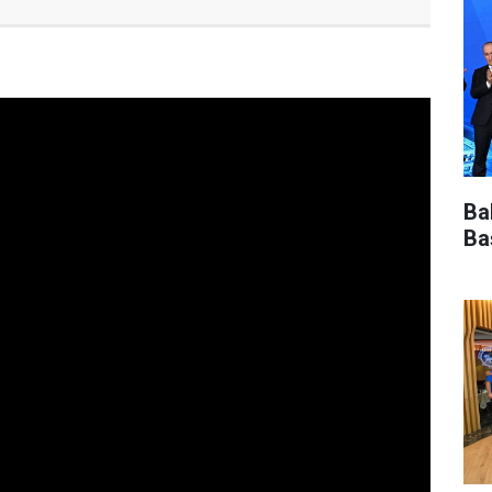
Ba
Ba