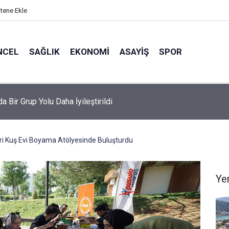
itene Ekle
NCEL
SAĞLIK
EKONOMI
ASAYIŞ
SPOR
da Bir Grup Yolu Daha İyileştirildi
ri Kuş Evi Boyama Atölyesinde Buluşturdu
Ye