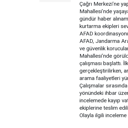
Çağrı Merkezi’ne yapı
Mahallesi’nde yaşaya
gündür haber alınama
kurtarma ekipleri sev
AFAD koordinasyonu
AFAD, Jandarma Aram
ve güvenlik korucular
Mahallesi’nde görüld
çalışması başlattı. İ
gerçekleştirilirken, 
arama faaliyetleri yü
Çalışmalar sırasında
yönündeki ihbar üzeri
incelemede kayıp vata
ekiplerine teslim edil
Olayla ilgili inceleme 