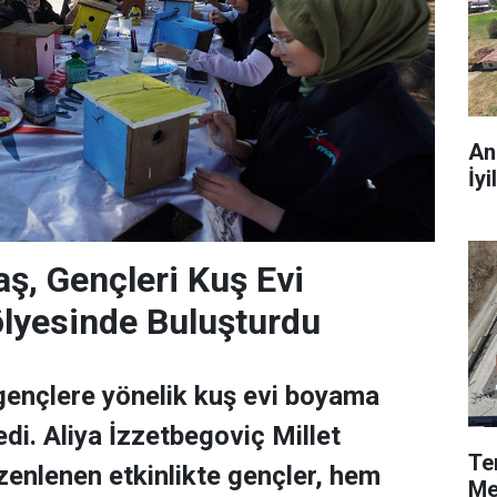
An
İyi
ş, Gençleri Kuş Evi
lyesinde Buluşturdu
gençlere yönelik kuş evi boyama
edi. Aliya İzzetbegoviç Millet
Te
enlenen etkinlikte gençler, hem
Me