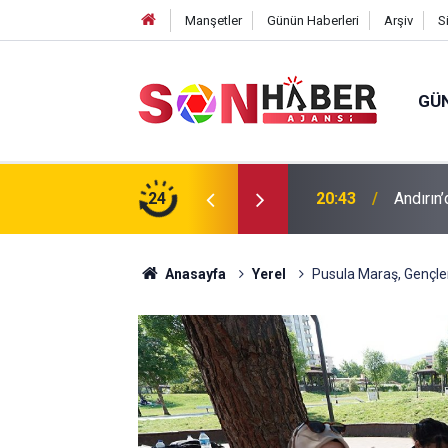
Manşetler
Günün Haberleri
Arşiv
S
GÜ
ıp olan yaşlı adamın cansız bedeni barajda
24
20:43
Andırın’
Anasayfa
Yerel
Pusula Maraş, Gençle