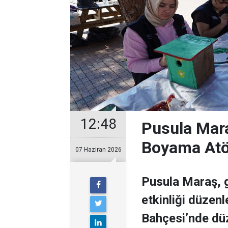
12:48
Pusula Mara
Boyama Atö
07 Haziran 2026
Pusula Maraş, 
etkinliği düzenl
Bahçesi’nde düz