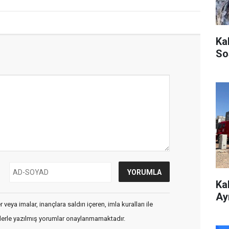
Ka
So
Ka
Ay
veya imalar, inançlara saldırı içeren, imla kuralları ile
flerle yazılmış yorumlar onaylanmamaktadır.