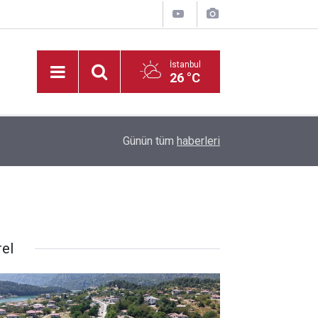
İstanbul
26 °C
20:35
Madrigal, Perşembe Günü KAFUM’da Sahne Ala
Günün tüm
haberleri
rel