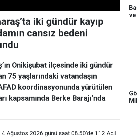
Ba
ve
aş’ta iki gündür kayıp
adamın cansız bedeni
undu
n Onikişubat ilçesinde iki gündür
n 75 yaşlarındaki vatandaşın
 AFAD koordinasyonunda yürütülen
Gö
arı kapsamında Berke Barajı’nda
Mi
e, 4 Ağustos 2026 günü saat 08.50’de 112 Acil