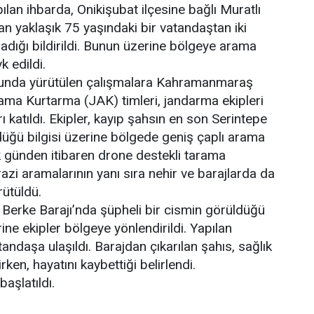
lan ihbarda, Onikişubat ilçesine bağlı Muratlı
n yaklaşık 75 yaşındaki bir vatandaştan iki
dığı bildirildi. Bunun üzerine bölgeye arama
k edildi.
nda yürütülen çalışmalara Kahramanmaraş
a Kurtarma (JAK) timleri, jandarma ekipleri
ı katıldı. Ekipler, kayıp şahsın en son Serintepe
üğü bilgisi üzerine bölgede geniş çaplı arama
lk günden itibaren drone destekli tarama
arazi aramalarının yanı sıra nehir ve barajlarda da
rütüldü.
 Berke Barajı’nda şüpheli bir cismin görüldüğü
ne ekipler bölgeye yönlendirildi. Yapılan
ndaşa ulaşıldı. Barajdan çıkarılan şahıs, sağlık
irken, hayatını kaybettiği belirlendi.
başlatıldı.