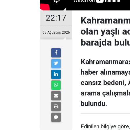
22:17
Kahramanmar
olan yaşlı 
05 Ağustos 2026
barajda bul
Kahramanmaraş’ı
haber alınamaya
cansız bedeni,
arama çalışmal
bulundu.
Edinilen bilgiye gör