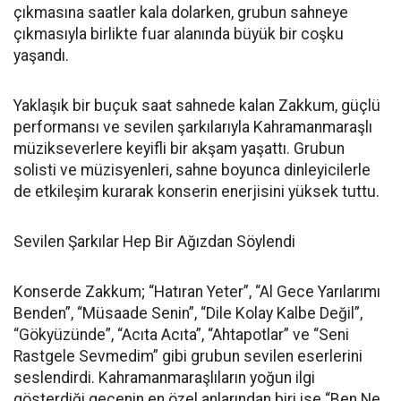
çıkmasına saatler kala dolarken, grubun sahneye
çıkmasıyla birlikte fuar alanında büyük bir coşku
yaşandı.
Yaklaşık bir buçuk saat sahnede kalan Zakkum, güçlü
performansı ve sevilen şarkılarıyla Kahramanmaraşlı
müzikseverlere keyifli bir akşam yaşattı. Grubun
solisti ve müzisyenleri, sahne boyunca dinleyicilerle
de etkileşim kurarak konserin enerjisini yüksek tuttu.
Sevilen Şarkılar Hep Bir Ağızdan Söylendi
Konserde Zakkum; “Hatıran Yeter”, “Al Gece Yarılarımı
Benden”, “Müsaade Senin”, “Dile Kolay Kalbe Değil”,
“Gökyüzünde”, “Acıta Acıta”, “Ahtapotlar” ve “Seni
Rastgele Sevmedim” gibi grubun sevilen eserlerini
seslendirdi. Kahramanmaraşlıların yoğun ilgi
gösterdiği gecenin en özel anlarından biri ise “Ben Ne