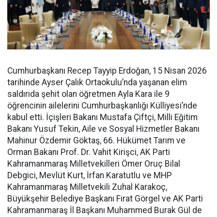
Cumhurbaşkanı Recep Tayyip Erdoğan, 15 Nisan 2026
tarihinde Ayser Çalık Ortaokulu’nda yaşanan elim
saldırıda şehit olan öğretmen Ayla Kara ile 9
öğrencinin ailelerini Cumhurbaşkanlığı Külliyesi’nde
kabul etti. İçişleri Bakanı Mustafa Çiftçi, Milli Eğitim
Bakanı Yusuf Tekin, Aile ve Sosyal Hizmetler Bakanı
Mahinur Özdemir Göktaş, 66. Hükümet Tarım ve
Orman Bakanı Prof. Dr. Vahit Kirişci, AK Parti
Kahramanmaraş Milletvekilleri Ömer Oruç Bilal
Debgici, Mevlüt Kurt, İrfan Karatutlu ve MHP
Kahramanmaraş Milletvekili Zuhal Karakoç,
Büyükşehir Belediye Başkanı Fırat Görgel ve AK Parti
Kahramanmaraş İl Başkanı Muhammed Burak Gül de