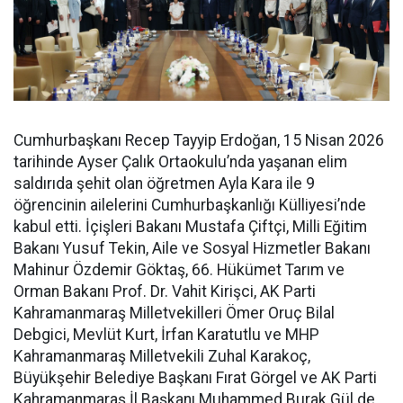
Cumhurbaşkanı Recep Tayyip Erdoğan, 15 Nisan 2026
tarihinde Ayser Çalık Ortaokulu’nda yaşanan elim
saldırıda şehit olan öğretmen Ayla Kara ile 9
öğrencinin ailelerini Cumhurbaşkanlığı Külliyesi’nde
kabul etti. İçişleri Bakanı Mustafa Çiftçi, Milli Eğitim
Bakanı Yusuf Tekin, Aile ve Sosyal Hizmetler Bakanı
Mahinur Özdemir Göktaş, 66. Hükümet Tarım ve
Orman Bakanı Prof. Dr. Vahit Kirişci, AK Parti
Kahramanmaraş Milletvekilleri Ömer Oruç Bilal
Debgici, Mevlüt Kurt, İrfan Karatutlu ve MHP
Kahramanmaraş Milletvekili Zuhal Karakoç,
Büyükşehir Belediye Başkanı Fırat Görgel ve AK Parti
Kahramanmaraş İl Başkanı Muhammed Burak Gül de