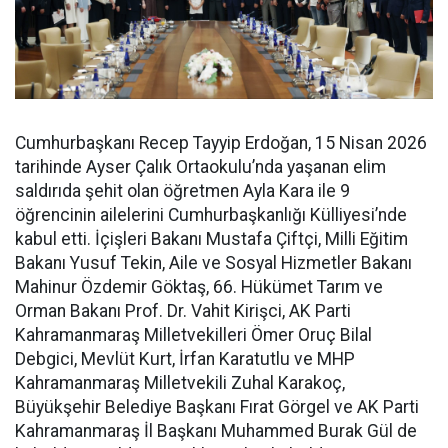
Cumhurbaşkanı Recep Tayyip Erdoğan, 15 Nisan 2026
tarihinde Ayser Çalık Ortaokulu’nda yaşanan elim
saldırıda şehit olan öğretmen Ayla Kara ile 9
öğrencinin ailelerini Cumhurbaşkanlığı Külliyesi’nde
kabul etti. İçişleri Bakanı Mustafa Çiftçi, Milli Eğitim
Bakanı Yusuf Tekin, Aile ve Sosyal Hizmetler Bakanı
Mahinur Özdemir Göktaş, 66. Hükümet Tarım ve
Orman Bakanı Prof. Dr. Vahit Kirişci, AK Parti
Kahramanmaraş Milletvekilleri Ömer Oruç Bilal
Debgici, Mevlüt Kurt, İrfan Karatutlu ve MHP
Kahramanmaraş Milletvekili Zuhal Karakoç,
Büyükşehir Belediye Başkanı Fırat Görgel ve AK Parti
Kahramanmaraş İl Başkanı Muhammed Burak Gül de