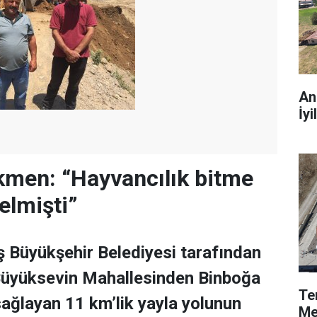
An
İyi
kmen: “Hayvancılık bitme
elmişti”
Büyükşehir Belediyesi tarafından
 Büyüksevin Mahallesinden Binboğa
Te
ağlayan 11 km’lik yayla yolunun
Me