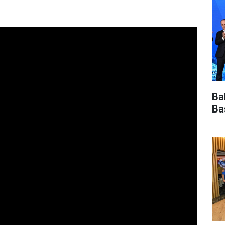
Ba
Ba