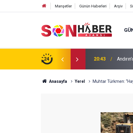
Manşetler
Günün Haberleri
Arşiv
S
GÜ
ıp olan yaşlı adamın cansız bedeni barajda
24
20:43
Andırın’
Anasayfa
Yerel
Muhtar Türkmen: “Hayv