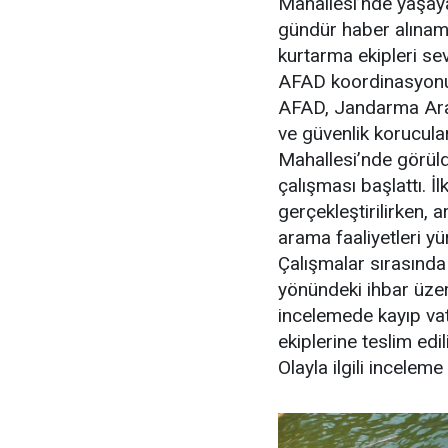
Mahallesi’nde yaşaya
gündür haber alınama
kurtarma ekipleri sev
AFAD koordinasyonu
AFAD, Jandarma Aram
ve güvenlik korucular
Mahallesi’nde görüld
çalışması başlattı. İ
gerçekleştirilirken, 
arama faaliyetleri yü
Çalışmalar sırasında
yönündeki ihbar üzeri
incelemede kayıp vata
ekiplerine teslim edil
Olayla ilgili inceleme 