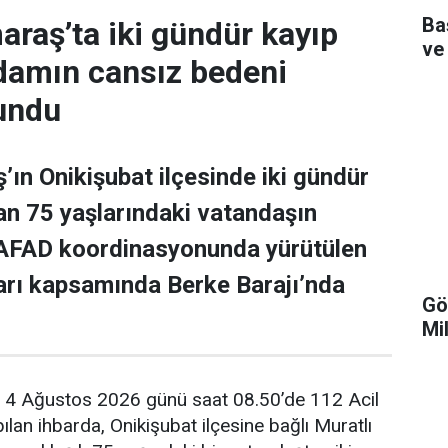
Ba
aş’ta iki gündür kayıp
ve
adamın cansız bedeni
undu
n Onikişubat ilçesinde iki gündür
n 75 yaşlarındaki vatandaşın
 AFAD koordinasyonunda yürütülen
arı kapsamında Berke Barajı’nda
Gö
Mi
e, 4 Ağustos 2026 günü saat 08.50’de 112 Acil
lan ihbarda, Onikişubat ilçesine bağlı Muratlı