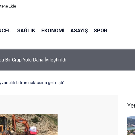
itene Ekle
NCEL
SAĞLIK
EKONOMI
ASAYIŞ
SPOR
da Bir Grup Yolu Daha İyileştirildi
ancılık bitme noktasına gelmişti”
Ye