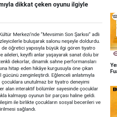
mıyla dikkat çeken oyunu ilgiyle
ültür Merkezi’nde “Mevsimin Son Şarkısı” adlı
izleyicilerle buluşarak salonu neşeyle doldurdu.
de öğretici yapısıyla büyük ilgi gören tiyatro
aileleri, keyifli anlar yaşayarak sanat dolu bir
Renkli dekorlar, dinamik sahne performansları
Ye
ına hitap eden hikâye kurgusuyla öne çıkan
Fu
l gücünü zenginleştirdi. Eğlenceli anlatımıyla
, çocuklara unutulmaz bir tiyatro deneyimi
r alan interaktif bölümler sayesinde çocuklar
akla kalmayıp oyunun bir parçası haline geldi.
leşim ile birlikte çocukların sosyal becerileri ve
irilmesi sağlandı.