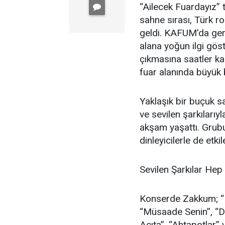
“Ailecek Fuardayız”
sahne sırası, Türk r
geldi. KAFUM’da ger
alana yoğun ilgi gös
çıkmasına saatler ka
fuar alanında büyük 
Yaklaşık bir buçuk 
ve sevilen şarkıları
akşam yaşattı. Grubu
dinleyicilerle de etk
Sevilen Şarkılar Hep
Konserde Zakkum; “Ha
“Müsaade Senin”, “Di
Acıta”, “Ahtapotlar”