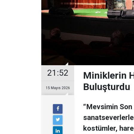
21:52
Miniklerin 
Buluşturdu
15 Mayıs 2026
“Mevsimin Son Ş
sanatseverlerle 
kostümler, hare