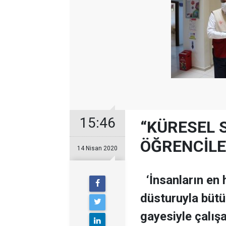
15:46
“KÜRESEL 
ÖĞRENCİL
14 Nisan 2020
‘İnsanların en h
düsturuyla bütü
gayesiyle çalışa