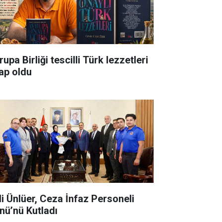
upa Birliği tescilli Türk lezzetleri
tap oldu
li Ünlüer, Ceza İnfaz Personeli
nü’nü Kutladı