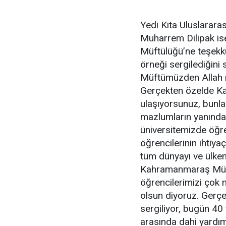
Yedi Kıta Uluslarar
Muharrem Dilipak is
Müftülüğü’ne teşekkü
örneği sergilediğini
Müftümüzden Allah ra
Gerçekten özelde Kah
ulaşıyorsunuz, bunla
mazlumların yanında
üniversitemizde öğre
öğrencilerinin ihtiy
tüm dünyayı ve ülkem
Kahramanmaraş Müft
öğrencilerimizi çok 
olsun diyoruz. Gerçe
sergiliyor, bugün 40 
arasında dahi yardı