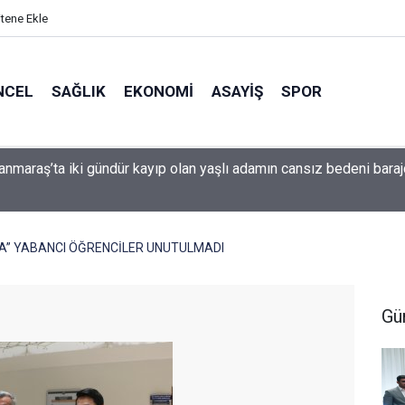
itene Ekle
NCEL
SAĞLIK
EKONOMI
ASAYIŞ
SPOR
da Bir Grup Yolu Daha İyileştirildi
A” YABANCI ÖĞRENCİLER UNUTULMADI
Gü