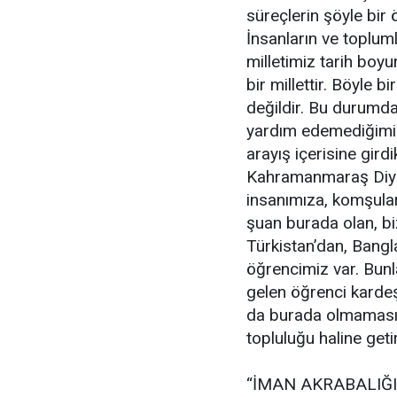
süreçlerin şöyle bir ö
İnsanların ve topluml
milletimiz tarih bo
bir millettir. Böyle b
değildir. Bu durumd
yardım edemediğimiz
arayış içerisine gi
Kahramanmaraş Diyan
insanımıza, komşular
şuan burada olan, bi
Türkistan’dan, Bangl
öğrencimiz var. Bunla
gelen öğrenci kardeşl
da burada olmaması s
topluluğu haline geti
“İMAN AKRABALIĞI