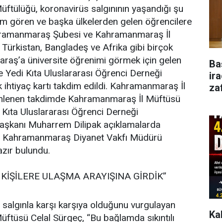
ftülüğü, koronavirüs salgınının yaşandığı şu
im gören ve başka ülkelerden gelen öğrencilere
hramanmaraş Şubesi ve Kahramanmaraş İl
Türkistan, Bangladeş ve Afrika gibi birçok
aş’a üniversite öğrenimi görmek için gelen
Ba
 Yedi Kıta Uluslararası Öğrenci Derneği
ir
ik ihtiyaç kartı takdim edildi. Kahramanmaraş İl
za
nlenen takdimde Kahramanmaraş İl Müftüsü
 Kıta Uluslararası Öğrenci Derneği
aşkanı Muharrem Dilipak açıklamalarda
 Kahramanmaraş Diyanet Vakfı Müdürü
zır bulundu.
KİŞİLERE ULAŞMA ARAYIŞINA GİRDİK”
r salgınla karşı karşıya olduğunu vurgulayan
Ka
ftüsü Celal Sürgeç, “Bu bağlamda sıkıntılı