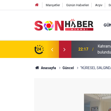
Manşetler
Günün Haberleri
Arşiv
S
GÜ
ıp olan yaşlı adamın cansız bedeni barajda
24
20:43
Andırın’
Anasayfa
Güncel
“KÜRESEL SALGIND