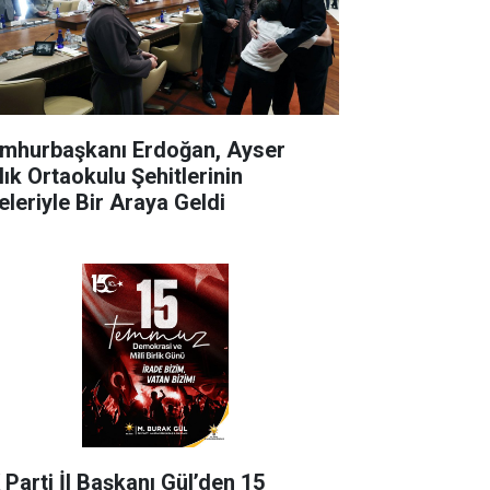
mhurbaşkanı Erdoğan, Ayser
lık Ortaokulu Şehitlerinin
eleriyle Bir Araya Geldi
 Parti İl Başkanı Gül’den 15