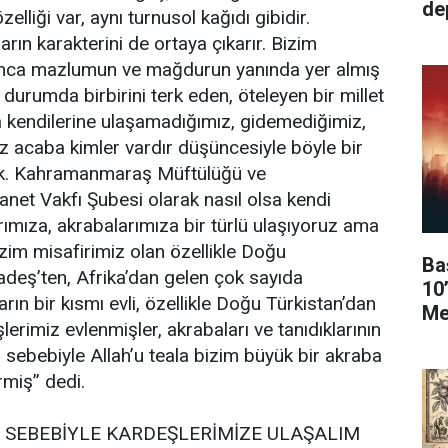
de
zelliği var, aynı turnusol kağıdı gibidir.
arın karakterini de ortaya çıkarır. Bizim
yunca mazlumun ve mağdurun yanında yer almış
ir durumda birbirini terk eden, öteleyen bir millet
a kendilerine ulaşamadığımız, gidemediğimiz,
 acaba kimler vardır düşüncesiyle böyle bir
rdik. Kahramanmaraş Müftülüğü ve
et Vakfı Şubesi olarak nasıl olsa kendi
ımıza, akrabalarımıza bir türlü ulaşıyoruz ama
zim misafirimiz olan özellikle Doğu
Ba
adeş’ten, Afrika’dan gelen çok sayıda
10
rın bir kısmı evli, özellikle Doğu Türkistan’dan
Me
erimiz evlenmişler, akrabaları ve tanıdıklarının
ebebiyle Allah’u teala bizim büyük bir akraba
rmiş” dedi.
 SEBEBİYLE KARDEŞLERİMİZE ULAŞALIM