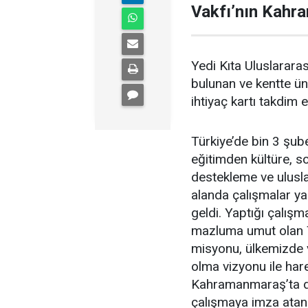
Vakfı’nın Kahr
Yedi Kıta Uluslarar
bulunan ve kentte ün
ihtiyaç kartı takdim et
Türkiye’de bin 3 şub
eğitimden kültüre, so
destekleme ve ulusla
alanda çalışmalar ya
geldi. Yaptığı çalışm
mazluma umut olan T
misyonu, ülkemizde v
olma vizyonu ile har
Kahramanmaraş’ta da 
çalışmaya imza ata