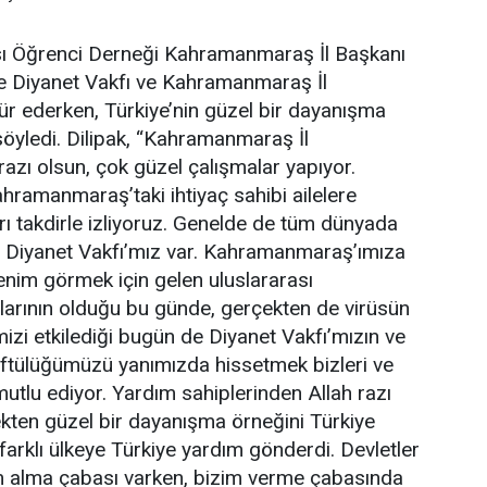
ası Öğrenci Derneği Kahramanmaraş İl Başkanı
e Diyanet Vakfı ve Kahramanmaraş İl
r ederken, Türkiye’nin güzel bir dayanışma
 söyledi. Dilipak, “Kahramanmaraş İl
zı olsun, çok güzel çalışmalar yapıyor.
ramanmaraş’taki ihtiyaç sahibi ailelere
rı takdirle izliyoruz. Genelde de tüm dünyada
 Diyanet Vakfı’mız var. Kahramanmaraş’ımıza
nim görmek için gelen uluslararası
açlarının olduğu bu günde, gerçekten de virüsün
izi etkilediği bugün de Diyanet Vakfı’mızın ve
ülüğümüzü yanımızda hissetmek bizleri ve
mutlu ediyor. Yardım sahiplerinden Allah razı
kten güzel bir dayanışma örneğini Türkiye
farklı ülkeye Türkiye yardım gönderdi. Devletler
m alma çabası varken, bizim verme çabasında