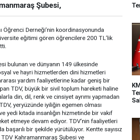
amanmaraş Şubesi,
Te
ası Öğrenci Derneği’nin koordinasyonunda
iversite eğitimi gören öğrencilere 200 TL’lik
ti.
esi bulunan ve dünyanın 149 ülkesinde
syal ve hayri hizmetlerden dini hizmetleri
rarası yardım faaliyetlerine kadar geniş bir
KM
pan TDV, büyük bir sivil toplum hareketi haline
Te
alarla din, dil, renk ve cinsiyet ayrımı yapmadan
Sah
DV, yeryüzünde iyiliğin egemen olması
e yedi kıtada insanlığın hizmetinde bir vakıf
eket etmeye devam ediyor. TDV’nin faaliyetleri
başarılı bir şekilde yürütülüyor. Kentte sayısız
n TDV Kahramanmaraş Şubesi ve