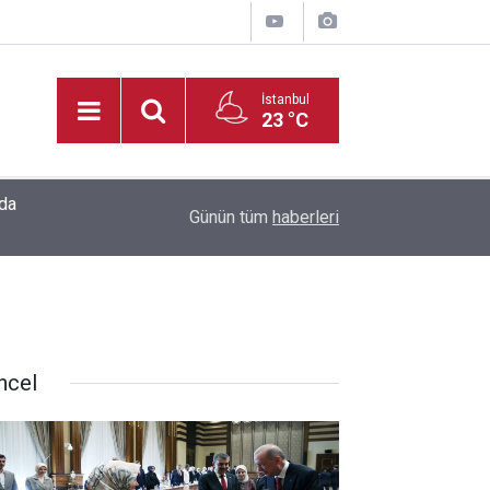
İstanbul
23 °C
20:35
Madrigal, Perşembe Günü KAFUM’da Sahne Ala
Günün tüm
haberleri
ncel