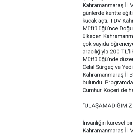
Kahramanmaraş İl Mü
günlerde kentte eğit
kucak açtı. TDV Ka
Müftülüğü’nce Doğu 
ülkeden Kahramanmar
çok sayıda öğrenciye
aracılığıyla 200 TL’l
Mütfülüğü’nde düze
Celal Sürgeç ve Yedi
Kahramanmaraş İl B
bulundu. Programda
Cumhur Koçeri de ha
“ULAŞAMADIĞIMIZ 
İnsanlığın küresel bi
Kahramanmaraş İl Mü