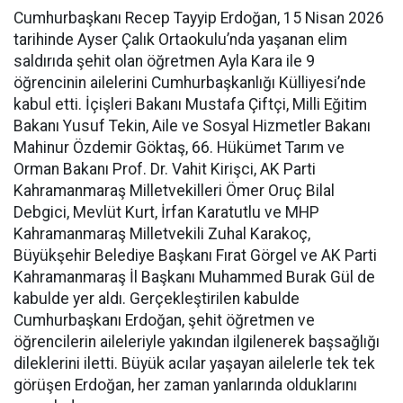
Cumhurbaşkanı Recep Tayyip Erdoğan, 15 Nisan 2026
tarihinde Ayser Çalık Ortaokulu’nda yaşanan elim
saldırıda şehit olan öğretmen Ayla Kara ile 9
öğrencinin ailelerini Cumhurbaşkanlığı Külliyesi’nde
kabul etti. İçişleri Bakanı Mustafa Çiftçi, Milli Eğitim
Bakanı Yusuf Tekin, Aile ve Sosyal Hizmetler Bakanı
Mahinur Özdemir Göktaş, 66. Hükümet Tarım ve
Orman Bakanı Prof. Dr. Vahit Kirişci, AK Parti
Kahramanmaraş Milletvekilleri Ömer Oruç Bilal
Debgici, Mevlüt Kurt, İrfan Karatutlu ve MHP
Kahramanmaraş Milletvekili Zuhal Karakoç,
Büyükşehir Belediye Başkanı Fırat Görgel ve AK Parti
Kahramanmaraş İl Başkanı Muhammed Burak Gül de
kabulde yer aldı. Gerçekleştirilen kabulde
Cumhurbaşkanı Erdoğan, şehit öğretmen ve
öğrencilerin aileleriyle yakından ilgilenerek başsağlığı
dileklerini iletti. Büyük acılar yaşayan ailelerle tek tek
görüşen Erdoğan, her zaman yanlarında olduklarını