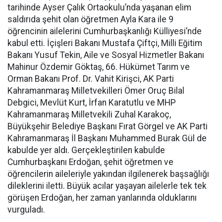
tarihinde Ayser Çalık Ortaokulu’nda yaşanan elim
saldırıda şehit olan öğretmen Ayla Kara ile 9
öğrencinin ailelerini Cumhurbaşkanlığı Külliyesi’nde
kabul etti. İçişleri Bakanı Mustafa Çiftçi, Milli Eğitim
Bakanı Yusuf Tekin, Aile ve Sosyal Hizmetler Bakanı
Mahinur Özdemir Göktaş, 66. Hükümet Tarım ve
Orman Bakanı Prof. Dr. Vahit Kirişci, AK Parti
Kahramanmaraş Milletvekilleri Ömer Oruç Bilal
Debgici, Mevlüt Kurt, İrfan Karatutlu ve MHP
Kahramanmaraş Milletvekili Zuhal Karakoç,
Büyükşehir Belediye Başkanı Fırat Görgel ve AK Parti
Kahramanmaraş İl Başkanı Muhammed Burak Gül de
kabulde yer aldı. Gerçekleştirilen kabulde
Cumhurbaşkanı Erdoğan, şehit öğretmen ve
öğrencilerin aileleriyle yakından ilgilenerek başsağlığı
dileklerini iletti. Büyük acılar yaşayan ailelerle tek tek
görüşen Erdoğan, her zaman yanlarında olduklarını
vurguladı.