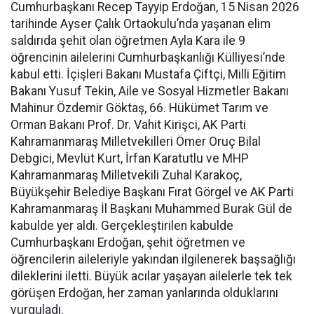
Cumhurbaşkanı Recep Tayyip Erdoğan, 15 Nisan 2026
tarihinde Ayser Çalık Ortaokulu’nda yaşanan elim
saldırıda şehit olan öğretmen Ayla Kara ile 9
öğrencinin ailelerini Cumhurbaşkanlığı Külliyesi’nde
kabul etti. İçişleri Bakanı Mustafa Çiftçi, Milli Eğitim
Bakanı Yusuf Tekin, Aile ve Sosyal Hizmetler Bakanı
Mahinur Özdemir Göktaş, 66. Hükümet Tarım ve
Orman Bakanı Prof. Dr. Vahit Kirişci, AK Parti
Kahramanmaraş Milletvekilleri Ömer Oruç Bilal
Debgici, Mevlüt Kurt, İrfan Karatutlu ve MHP
Kahramanmaraş Milletvekili Zuhal Karakoç,
Büyükşehir Belediye Başkanı Fırat Görgel ve AK Parti
Kahramanmaraş İl Başkanı Muhammed Burak Gül de
kabulde yer aldı. Gerçekleştirilen kabulde
Cumhurbaşkanı Erdoğan, şehit öğretmen ve
öğrencilerin aileleriyle yakından ilgilenerek başsağlığı
dileklerini iletti. Büyük acılar yaşayan ailelerle tek tek
görüşen Erdoğan, her zaman yanlarında olduklarını
vurguladı.