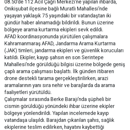
08.50’de 112 Acil Çağrı Merkezi’ne yapılan ihbarda,
Onikişubat ilçesine bağlı Muratlı Mahallesi’nde
yaşayan yaklaşık 75 yaşındaki bir vatandaştan iki
gündür haber alınamadığı bildirildi. Bunun üzerine
bölgeye arama kurtarma ekipleri sevk edildi.
AFAD koordinasyonunda yürütülen çalışmalara
Kahramanmaraş AFAD, Jandarma Arama Kurtarma
(JAK) timleri, jandarma ekipleri ve güvenlik korucuları
katıldı. Ekipler, kayıp şahsın en son Serintepe
Mahallesi’nde görüldüğü bilgisi üzerine bölgede geniş
çaplı arama çalışması başlattı. İlk günden itibaren
drone destekli tarama gerçekleştirilirken, arazi
aramalarının yanı sıra nehir ve barajlarda da arama
faaliyetleri yürütüldü.
Çalışmalar sırasında Berke Barajı’nda şüpheli bir
cismin görüldüğü yönündeki ihbar üzerine ekipler
bölgeye yönlendirildi. Yapılan incelemede kayıp
vatandaşa ulaşıldı. Barajdan çıkarılan şahıs, sağlık
ekiplerine teslim edilirken, hayatını kaybettiği