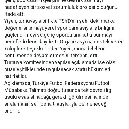
genç sporcuların gelişimine destek sunmayı
hedefleyen bir sosyal sorumluluk projesi olduğunu
ifade etti.
Yiyen, turnuvayla birlikte TSYD’nin şehirdeki marka
değerini artırmayı, yerel spor camiasıyla iş birliğini
güçlendirmeyi ve genç sporculara katkı sunmayı
hedeflediklerini kaydetti. Organizasyona destek veren
kulüplere teşekkür eden Yiyen, mücadelelerin
centilmence devam etmesini temenni etti.
Turnuva komitesinden yapılan açıklamada ise olası
puan eşitliklerinde uygulanacak statü hükümleri
hatırlatıldı.
Açıklamada, Türkiye Futbol Federasyonu Futbol
Müsabaka Talimatı doğrultusunda tek devreli lig
usulü esas alınacağı, gerekli görülmesi halinde
sıralamanın seri penaltı atışlarıyla belirleneceği
bildirildi.