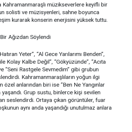
yla Kahramanmaraşlı müzikseverlere keyifli bir
n solisti ve müzisyenleri, sahne boyunca
ileşim kurarak konserin enerjisini yüksek tuttu.
 Bir Ağızdan Söylendi
tıran Yeter”, “Al Gece Yarılarımı Benden”,
le Kolay Kalbe Değil”, “Gökyüzünde”, “Acıta
 ve “Seni Rastgele Sevmedim” gibi grubun
slendirdi. Kahramanmaraşlıların yoğun ilgi
n özel anlarından biri ise “Ben Ne Yangınlar
aşandı. Grup sustu, binlerce kişi sevilen
an seslendirdi. Ortaya çıkan görüntüler, fuar
oşkunun aynı anda yaşandığı unutulmaz anlara