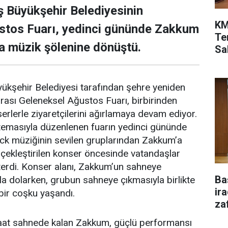
Büyükşehir Belediyesinin
KM
stos Fuarı, yedinci gününde Zakkum
Te
a müzik şölenine dönüştü.
Sah
şehir Belediyesi tarafından şehre yeniden
arası Geleneksel Ağustos Fuarı, birbirinden
nserlerle ziyaretçilerini ağırlamaya devam ediyor.
 temasıyla düzenlenen fuarın yedinci gününde
ock müziğinin sevilen gruplarından Zakkum’a
çekleştirilen konser öncesinde vatandaşlar
terdi. Konser alanı, Zakkum’un sahneye
Ba
la dolarken, grubun sahneye çıkmasıyla birlikte
ir
bir coşku yaşandı.
za
saat sahnede kalan Zakkum, güçlü performansı