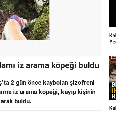
Ka
Ye
amı iz arama köpeği buldu
ta 2 gün önce kaybolan şizofreni
arma iz arama köpeği, kayıp kişinin
yarak buldu.
Ka