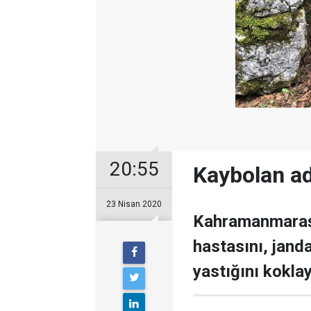
20:55
Kaybolan ad
23 Nisan 2020
Kahramanmaraş’
hastasını, jand
yastığını kokla