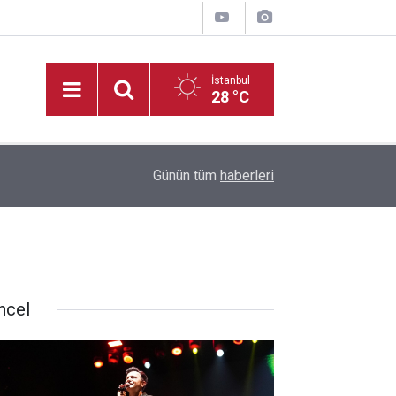
İstanbul
28 °C
10:08
TSYD Kahramanmaraş Cup’ta altyapı heyecanı s
Günün tüm
haberleri
ncel