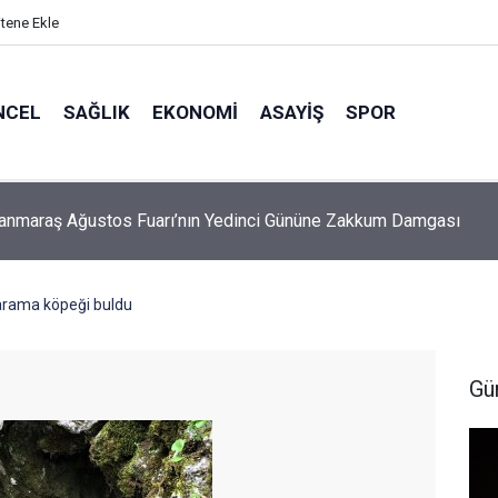
itene Ekle
NCEL
SAĞLIK
EKONOMI
ASAYIŞ
SPOR
Öksüz: Fabrikalar bizim değil, milletin bize emanetidir
arama köpeği buldu
Gü