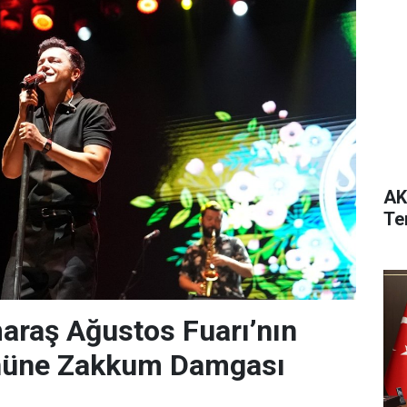
AK
Te
raş Ağustos Fuarı’nın
nüne Zakkum Damgası