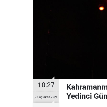
10:27
Kahramanma
Yedinci Gü
08 Ağustos 2026