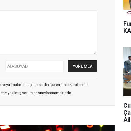
Fu
KA
veya imalar, inançlara saldırı içeren, imla kuralları ile
flerle yazılmış yorumlar onaylanmamaktadır.
Cu
Ça
Ail