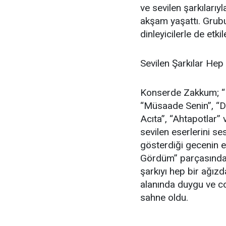
ve sevilen şarkıları
akşam yaşattı. Grubu
dinleyicilerle de etk
Sevilen Şarkılar Hep
Konserde Zakkum; “Ha
“Müsaade Senin”, “Di
Acıta”, “Ahtapotlar”
sevilen eserlerini se
gösterdiği gecenin e
Gördüm” parçasında y
şarkıyı hep bir ağızd
alanında duygu ve c
sahne oldu.