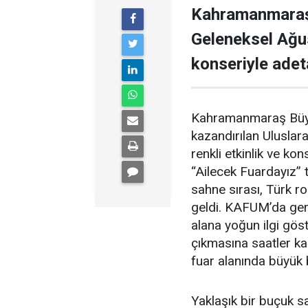
Kahramanmaraş 
Geleneksel Ağu
konseriyle adet
Kahramanmaraş Büyük
kazandırılan Uluslar
renkli etkinlik ve ko
“Ailecek Fuardayız”
sahne sırası, Türk r
geldi. KAFUM’da ger
alana yoğun ilgi gös
çıkmasına saatler ka
fuar alanında büyük 
Yaklaşık bir buçuk 