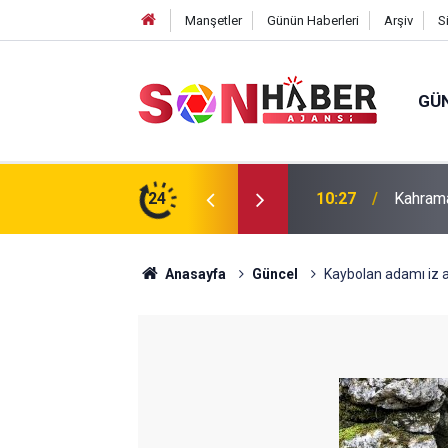
Manşetler
Günün Haberleri
Arşiv
S
GÜ
ın Yedinci Gününe Zakkum Damgası
24
10:20
Hanife 
Anasayfa
Güncel
Kaybolan adamı iz 