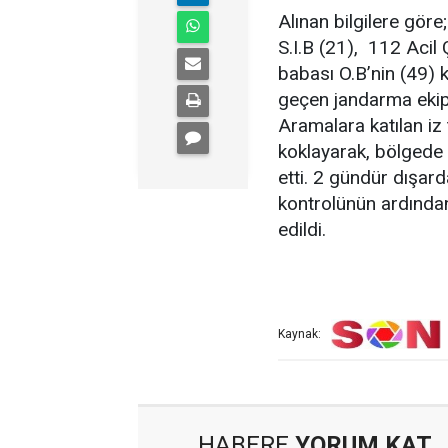
Alınan bilgilere gör
S.I.B (21), 112 Acil 
babası O.B’nin (49) k
geçen jandarma ekipl
Aramalara katılan iz 
koklayarak, bölgede k
etti. 2 gündür dışard
kontrolünün ardından
edildi.
Kaynak:
HABERE
YORUM KAT