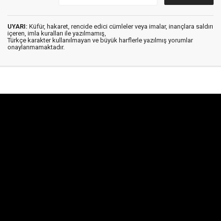
UYARI:
Küfür, hakaret, rencide edici cümleler veya imalar, inançlara saldırı
içeren, imla kuralları ile yazılmamış,
Türkçe karakter kullanılmayan ve büyük harflerle yazılmış yorumlar
onaylanmamaktadır.