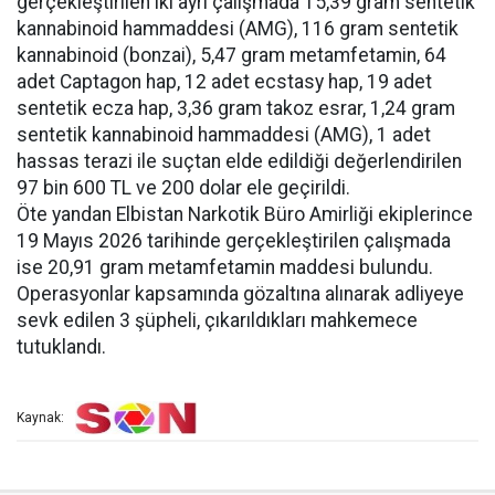
gerçekleştirilen iki ayrı çalışmada 15,39 gram sentetik
kannabinoid hammaddesi (AMG), 116 gram sentetik
kannabinoid (bonzai), 5,47 gram metamfetamin, 64
adet Captagon hap, 12 adet ecstasy hap, 19 adet
sentetik ecza hap, 3,36 gram takoz esrar, 1,24 gram
sentetik kannabinoid hammaddesi (AMG), 1 adet
hassas terazi ile suçtan elde edildiği değerlendirilen
97 bin 600 TL ve 200 dolar ele geçirildi.
Öte yandan Elbistan Narkotik Büro Amirliği ekiplerince
19 Mayıs 2026 tarihinde gerçekleştirilen çalışmada
ise 20,91 gram metamfetamin maddesi bulundu.
Operasyonlar kapsamında gözaltına alınarak adliyeye
sevk edilen 3 şüpheli, çıkarıldıkları mahkemece
tutuklandı.
Kaynak: