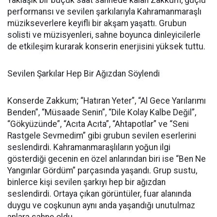
Yaklaşık bir buçuk saat sahnede kalan Zakkum, güçlü
performansı ve sevilen şarkılarıyla Kahramanmaraşlı
müzikseverlere keyifli bir akşam yaşattı. Grubun
solisti ve müzisyenleri, sahne boyunca dinleyicilerle
de etkileşim kurarak konserin enerjisini yüksek tuttu.
Sevilen Şarkılar Hep Bir Ağızdan Söylendi
Konserde Zakkum; “Hatıran Yeter”, “Al Gece Yarılarımı
Benden”, “Müsaade Senin”, “Dile Kolay Kalbe Değil”,
“Gökyüzünde”, “Acıta Acıta”, “Ahtapotlar” ve “Seni
Rastgele Sevmedim” gibi grubun sevilen eserlerini
seslendirdi. Kahramanmaraşlıların yoğun ilgi
gösterdiği gecenin en özel anlarından biri ise “Ben Ne
Yangınlar Gördüm” parçasında yaşandı. Grup sustu,
binlerce kişi sevilen şarkıyı hep bir ağızdan
seslendirdi. Ortaya çıkan görüntüler, fuar alanında
duygu ve coşkunun aynı anda yaşandığı unutulmaz