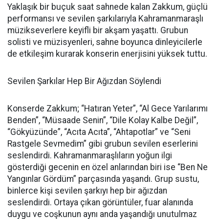
Yaklaşık bir buçuk saat sahnede kalan Zakkum, güçlü
performansı ve sevilen şarkılarıyla Kahramanmaraşlı
müzikseverlere keyifli bir akşam yaşattı. Grubun
solisti ve müzisyenleri, sahne boyunca dinleyicilerle
de etkileşim kurarak konserin enerjisini yüksek tuttu.
Sevilen Şarkılar Hep Bir Ağızdan Söylendi
Konserde Zakkum; “Hatıran Yeter”, “Al Gece Yarılarımı
Benden”, “Müsaade Senin”, “Dile Kolay Kalbe Değil”,
“Gökyüzünde”, “Acıta Acıta”, “Ahtapotlar” ve “Seni
Rastgele Sevmedim” gibi grubun sevilen eserlerini
seslendirdi. Kahramanmaraşlıların yoğun ilgi
gösterdiği gecenin en özel anlarından biri ise “Ben Ne
Yangınlar Gördüm” parçasında yaşandı. Grup sustu,
binlerce kişi sevilen şarkıyı hep bir ağızdan
seslendirdi. Ortaya çıkan görüntüler, fuar alanında
duygu ve coşkunun aynı anda yaşandığı unutulmaz