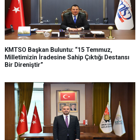
KMTSO Başkan Buluntu: “15 Temmuz,
Milletimizin İradesine Sahip Çıktığı Destansı
Bir Direniştir”