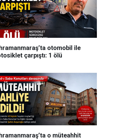
hramanmaraş’ta otomobil ile
osiklet çarpıştı: 1 ölü
hramanmaraş’ta o müteahhit