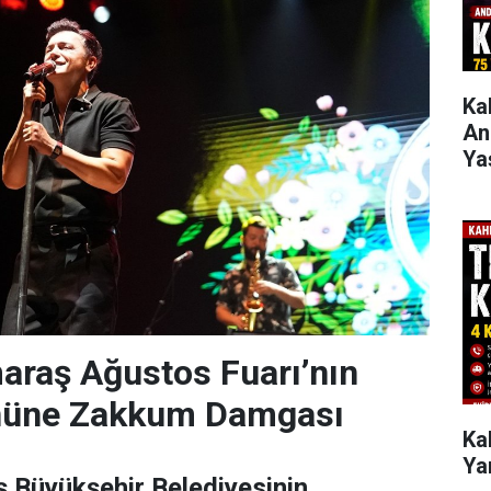
Ka
Anl
Ya
raş Ağustos Fuarı’nın
nüne Zakkum Damgası
Ka
Yar
Büyükşehir Belediyesinin