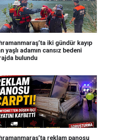
hramanmaraş’ta iki gündür kayıp
an yaşlı adamın cansız bedeni
rajda bulundu
hramanmaraş’ta reklam panosu