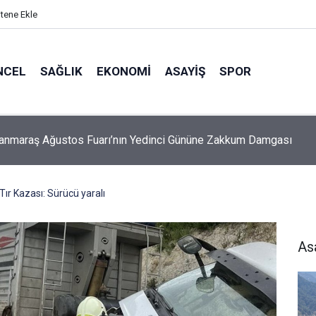
itene Ekle
NCEL
SAĞLIK
EKONOMI
ASAYIŞ
SPOR
Öksüz: Fabrikalar bizim değil, milletin bize emanetidir
r Kazası: Sürücü yaralı
As