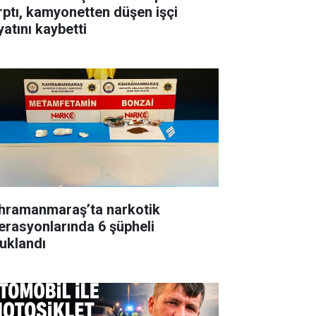
rptı, kamyonetten düşen işçi
yatını kaybetti
hramanmaraş’ta narkotik
erasyonlarında 6 şüpheli
tuklandı