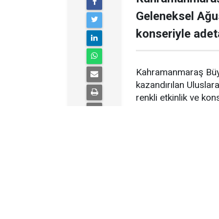
Geleneksel Ağu
konseriyle adet
Kahramanmaraş Büyük
kazandırılan Uluslar
renkli etkinlik ve ko
“Ailecek Fuardayız”
sahne sırası, Türk r
geldi. KAFUM’da ger
alana yoğun ilgi gös
çıkmasına saatler ka
fuar alanında büyük 
Yaklaşık bir buçuk 
ve sevilen şarkıları