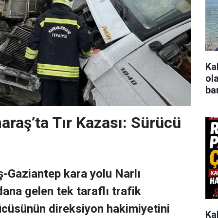
Ka
ol
ba
raş’ta Tır Kazası: Sürücü
Gaziantep kara yolu Narlı
na gelen tek taraflı trafik
cüsünün direksiyon hakimiyetini
Ka