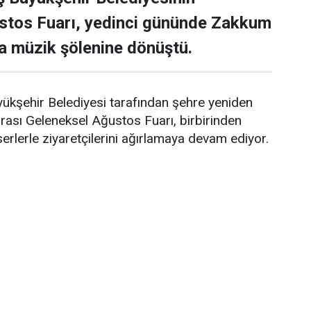
stos Fuarı, yedinci gününde Zakkum
a müzik şölenine dönüştü.
şehir Belediyesi tarafından şehre yeniden
arası Geleneksel Ağustos Fuarı, birbirinden
nserlerle ziyaretçilerini ağırlamaya devam ediyor.
 temasıyla düzenlenen fuarın yedinci gününde
ock müziğinin sevilen gruplarından Zakkum’a
çekleştirilen konser öncesinde vatandaşlar
terdi. Konser alanı, Zakkum’un sahneye
la dolarken, grubun sahneye çıkmasıyla birlikte
bir coşku yaşandı.
saat sahnede kalan Zakkum, güçlü performansı
yla Kahramanmaraşlı müzikseverlere keyifli bir