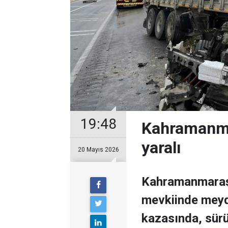
19:48
Kahramanma
yaralı
20 Mayıs 2026
Kahramanmaraş-
mevkiinde meyda
kazasında, sürü