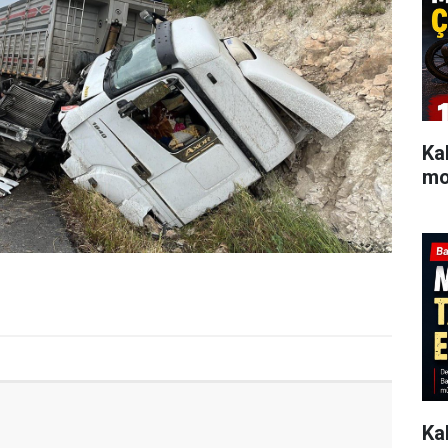
Ka
mot
Ka