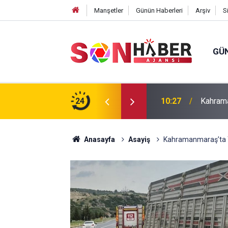
Manşetler
Günün Haberleri
Arşiv
S
GÜ
ın Yedinci Gününe Zakkum Damgası
24
10:20
Hanife 
Anasayfa
Asayiş
Kahramanmaraş’ta Tı