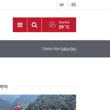
İstanbul
29 °C
10:08
TSYD Kahramanmaraş Cup’ta altyapı heyecanı s
Günün tüm
haberleri
ayiş