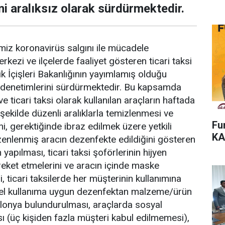
ni aralıksız olarak sürdürmektedir.
iz koronavirüs salgını ile mücadele
kezi ve ilçelerde faaliyet gösteren ticari taksi
ik İçişleri Bakanlığının yayımlamış olduğu
 denetimlerini sürdürmektedir. Bu kapsamda
 ve ticari taksi olarak kullanılan araçların haftada
şekilde düzenli aralıklarla temizlenmesi ve
Fu
i, gerektiğinde ibraz edilmek üzere yetkili
KA
enlenmiş aracın dezenfekte edildiğini gösteren
yapılması, ticari taksi şoförlerinin hijyen
reket etmelerini ve aracın içinde maske
i, ticari taksilerde her müşterinin kullanımına
sel kullanıma uygun dezenfektan malzeme/ürün
lonya bulundurulması, araçlarda sosyal
 (üç kişiden fazla müşteri kabul edilmemesi),