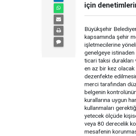
için denetimleri
Büyükşehir Belediyem
kapsamında şehir mer
işletmecilerine yönel
genelgeye istinaden
ticari taksi durakları
en az bir kez olacak 
dezenfekte edilmesin
merci tarafından düz
belgenin kontrolünün 
kurallarına uygun ha
kullanmaları gerektiğ
yetecek ölçüde kişi
veya 80 derecelik ko
mesafenin korunması