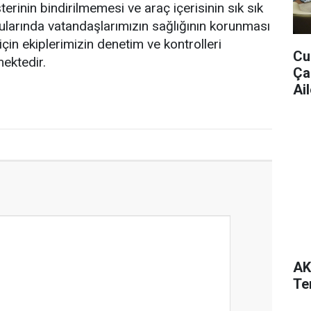
rinin bindirilmemesi ve araç içerisinin sık sık
ularında vatandaşlarımızın sağlığının korunması
çin ekiplerimizin denetim ve kontrolleri
Cu
mektedir.
Ça
Ail
AK
Te