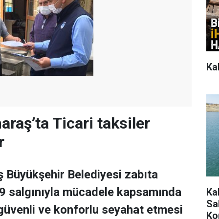
Ka
aş’ta Ticari taksiler
r
Büyükşehir Belediyesi zabıta
19 salgınıyla mücadele kapsamında
Ka
Sah
 güvenli ve konforlu seyahat etmesi
Ko