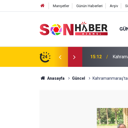
Manşetler
Günün Haberleri
Arşiv
S
GÜ
24
14:41
Uluslar
Anasayfa
Güncel
Kahramanmaraş’ta Ti