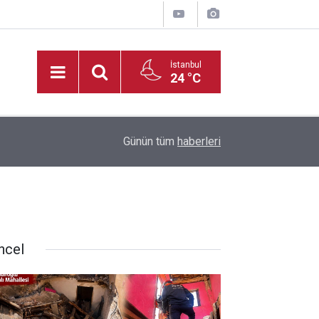
İstanbul
24 °C
14:35
Kahramanmaraş’ta Tekne Sahiplerine Kritik Uyarı;
Günün tüm
haberleri
ncel