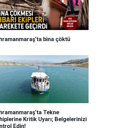
hramanmaraş’ta bina çöktü
hramanmaraş’ta Tekne
iplerine Kritik Uyarı; Belgelerinizi
ntrol Edin!