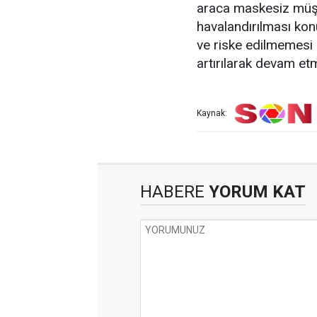
araca maskesiz müşte
havalandırılması kon
ve riske edilmemesi i
artırılarak devam et
Kaynak:
HABERE
YORUM KAT