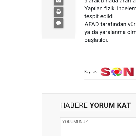
alarak binada arama 
Yapılan fiziki incel
tespit edildi.
AFAD tarafından yürü
ya da yaralanma olmad
başlatıldı.
Kaynak:
HABERE
YORUM KAT