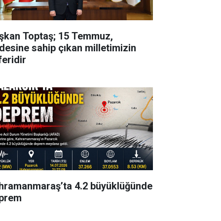
şkan Toptaş; 15 Temmuz,
adesine sahip çıkan milletimizin
feridir
hramanmaraş’ta 4.2 büyüklüğünde
prem