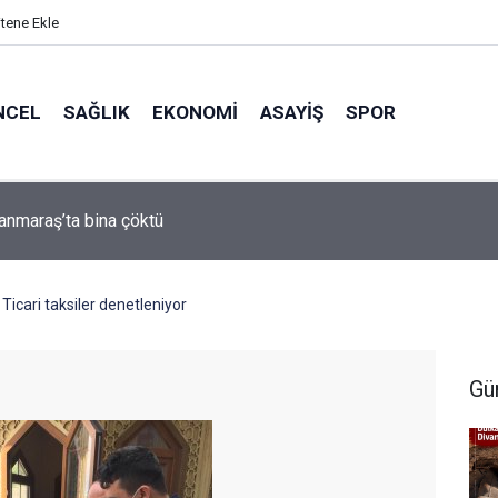
itene Ekle
NCEL
SAĞLIK
EKONOMI
ASAYIŞ
SPOR
arası Bisiklet Yarışması’nda En Zorlu Etap Tamamlandı
cari taksiler denetleniyor
Gü