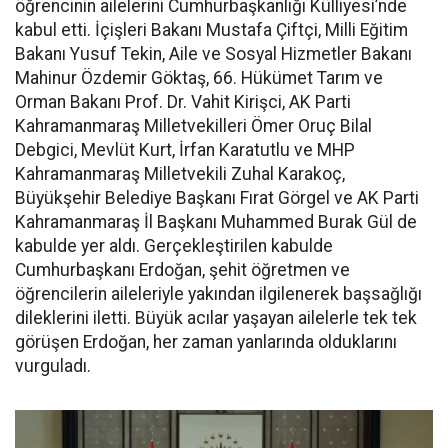
öğrencinin ailelerini Cumhurbaşkanlığı Külliyesi’nde
kabul etti. İçişleri Bakanı Mustafa Çiftçi, Milli Eğitim
Bakanı Yusuf Tekin, Aile ve Sosyal Hizmetler Bakanı
Mahinur Özdemir Göktaş, 66. Hükümet Tarım ve
Orman Bakanı Prof. Dr. Vahit Kirişci, AK Parti
Kahramanmaraş Milletvekilleri Ömer Oruç Bilal
Debgici, Mevlüt Kurt, İrfan Karatutlu ve MHP
Kahramanmaraş Milletvekili Zuhal Karakoç,
Büyükşehir Belediye Başkanı Fırat Görgel ve AK Parti
Kahramanmaraş İl Başkanı Muhammed Burak Gül de
kabulde yer aldı. Gerçekleştirilen kabulde
Cumhurbaşkanı Erdoğan, şehit öğretmen ve
öğrencilerin aileleriyle yakından ilgilenerek başsağlığı
dileklerini iletti. Büyük acılar yaşayan ailelerle tek tek
görüşen Erdoğan, her zaman yanlarında olduklarını
vurguladı.