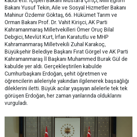
kabul etti. İçişleri Bakanı Mustafa Çiftçi, Milli Eğitim
Bakanı Yusuf Tekin, Aile ve Sosyal Hizmetler Bakanı
Mahinur Özdemir Göktaş, 66. Hükümet Tarım ve
Orman Bakanı Prof. Dr. Vahit Kirişci, AK Parti
Kahramanmaraş Milletvekilleri Ömer Oruç Bilal
Debgici, Mevlüt Kurt, İrfan Karatutlu ve MHP
Kahramanmaraş Milletvekili Zuhal Karakoç,
Büyükşehir Belediye Başkanı Fırat Görgel ve AK Parti
Kahramanmaraş İl Başkanı Muhammed Burak Gül de
kabulde yer aldı. Gerçekleştirilen kabulde
Cumhurbaşkanı Erdoğan, şehit öğretmen ve
öğrencilerin aileleriyle yakından ilgilenerek başsağlığı
dileklerini iletti. Büyük acılar yaşayan ailelerle tek tek
görüşen Erdoğan, her zaman yanlarında olduklarını
vurguladı.