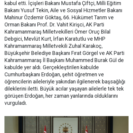
kabul etti. İçişleri Bakanı Mustafa Çiftçi, Milli Eğitim
Bakanı Yusuf Tekin, Aile ve Sosyal Hizmetler Bakanı
Mahinur Özdemir Göktaş, 66. Hükümet Tarım ve
Orman Bakanı Prof. Dr. Vahit Kirişci, AK Parti
Kahramanmaraş Milletvekilleri Ömer Oruç Bilal
Debgici, Mevlüt Kurt, İrfan Karatutlu ve MHP
Kahramanmaraş Milletvekili Zuhal Karakoç,
Büyükşehir Belediye Başkanı Fırat Görgel ve AK Parti
Kahramanmaraş İl Başkanı Muhammed Burak Gül de
kabulde yer aldı. Gerçekleştirilen kabulde
Cumhurbaşkanı Erdoğan, şehit öğretmen ve
öğrencilerin aileleriyle yakından ilgilenerek başsağlığı
dileklerini iletti. Büyük acılar yaşayan ailelerle tek tek
görüşen Erdoğan, her zaman yanlarında olduklarını
vurguladı.