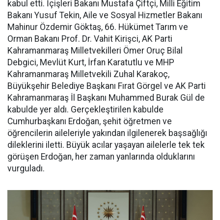
kabul etti. İçişleri Bakanı Mustafa Çiftçi, Milli Eğitim
Bakanı Yusuf Tekin, Aile ve Sosyal Hizmetler Bakanı
Mahinur Özdemir Göktaş, 66. Hükümet Tarım ve
Orman Bakanı Prof. Dr. Vahit Kirişci, AK Parti
Kahramanmaraş Milletvekilleri Ömer Oruç Bilal
Debgici, Mevlüt Kurt, İrfan Karatutlu ve MHP
Kahramanmaraş Milletvekili Zuhal Karakoç,
Büyükşehir Belediye Başkanı Fırat Görgel ve AK Parti
Kahramanmaraş İl Başkanı Muhammed Burak Gül de
kabulde yer aldı. Gerçekleştirilen kabulde
Cumhurbaşkanı Erdoğan, şehit öğretmen ve
öğrencilerin aileleriyle yakından ilgilenerek başsağlığı
dileklerini iletti. Büyük acılar yaşayan ailelerle tek tek
görüşen Erdoğan, her zaman yanlarında olduklarını
vurguladı.