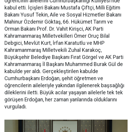
öğrencinin ailelerini Cumhurbaşkanlığı Külliyesi’nde
kabul etti. İçişleri Bakanı Mustafa Çiftçi, Milli Eğitim
Bakanı Yusuf Tekin, Aile ve Sosyal Hizmetler Bakanı
Mahinur Özdemir Göktaş, 66. Hükümet Tarım ve
Orman Bakanı Prof. Dr. Vahit Kirişci, AK Parti
Kahramanmaraş Milletvekilleri Ömer Oruç Bilal
Debgici, Mevlüt Kurt, İrfan Karatutlu ve MHP
Kahramanmaraş Milletvekili Zuhal Karakoç,
Büyükşehir Belediye Başkanı Fırat Görgel ve AK Parti
Kahramanmaraş İl Başkanı Muhammed Burak Gül de
kabulde yer aldı. Gerçekleştirilen kabulde
Cumhurbaşkanı Erdoğan, şehit öğretmen ve
öğrencilerin aileleriyle yakından ilgilenerek başsağlığı
dileklerini iletti. Büyük acılar yaşayan ailelerle tek tek
görüşen Erdoğan, her zaman yanlarında olduklarını
vurguladı.