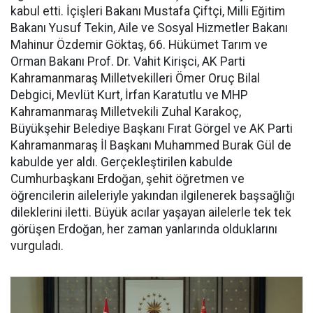
kabul etti. İçişleri Bakanı Mustafa Çiftçi, Milli Eğitim
Bakanı Yusuf Tekin, Aile ve Sosyal Hizmetler Bakanı
Mahinur Özdemir Göktaş, 66. Hükümet Tarım ve
Orman Bakanı Prof. Dr. Vahit Kirişci, AK Parti
Kahramanmaraş Milletvekilleri Ömer Oruç Bilal
Debgici, Mevlüt Kurt, İrfan Karatutlu ve MHP
Kahramanmaraş Milletvekili Zuhal Karakoç,
Büyükşehir Belediye Başkanı Fırat Görgel ve AK Parti
Kahramanmaraş İl Başkanı Muhammed Burak Gül de
kabulde yer aldı. Gerçekleştirilen kabulde
Cumhurbaşkanı Erdoğan, şehit öğretmen ve
öğrencilerin aileleriyle yakından ilgilenerek başsağlığı
dileklerini iletti. Büyük acılar yaşayan ailelerle tek tek
görüşen Erdoğan, her zaman yanlarında olduklarını
vurguladı.