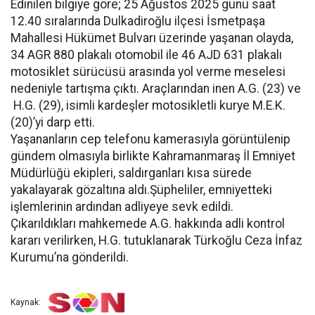
Edinilen bilgiye göre; 25 Ağustos 2025 günü saat
12.40 sıralarında Dulkadiroğlu ilçesi İsmetpaşa
Mahallesi Hükümet Bulvarı üzerinde yaşanan olayda,
34 AGR 880 plakalı otomobil ile 46 AJD 631 plakalı
motosiklet sürücüsü arasında yol verme meselesi
nedeniyle tartışma çıktı. Araçlarından inen A.G. (23) ve
H.G. (29), isimli kardeşler motosikletli kurye M.E.K.
(20)’yi darp etti.
Yaşananların cep telefonu kamerasıyla görüntülenip
gündem olmasıyla birlikte Kahramanmaraş İl Emniyet
Müdürlüğü ekipleri, saldırganları kısa sürede
yakalayarak gözaltına aldı.Şüpheliler, emniyetteki
işlemlerinin ardından adliyeye sevk edildi.
Çıkarıldıkları mahkemede A.G. hakkında adli kontrol
kararı verilirken, H.G. tutuklanarak Türkoğlu Ceza İnfaz
Kurumu’na gönderildi.
Kaynak: