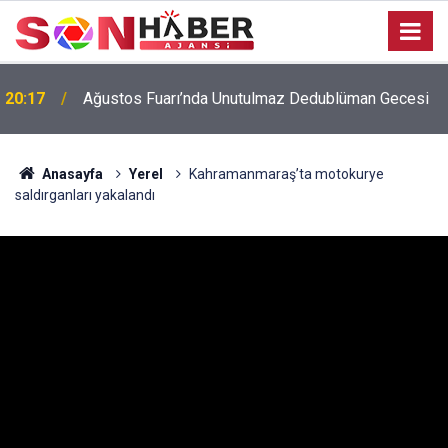
20:17
Ağustos Fuarı’nda Unutulmaz Dedublüman Gecesi
Anasayfa
Yerel
Kahramanmaraş’ta motokurye
saldırganları yakalandı