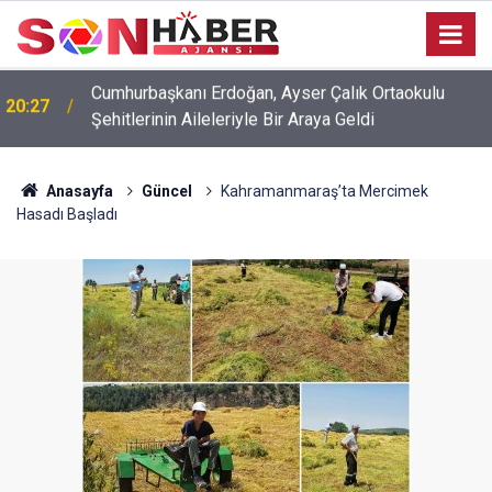
20:17
Ağustos Fuarı’nda Unutulmaz Dedublüman Gecesi
Anasayfa
Güncel
Kahramanmaraş’ta Mercimek
Hasadı Başladı