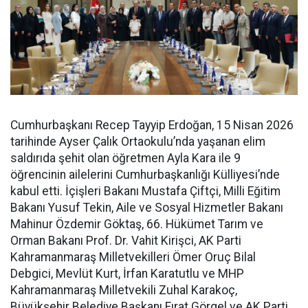
Cumhurbaşkanı Recep Tayyip Erdoğan, 15 Nisan 2026
tarihinde Ayser Çalık Ortaokulu’nda yaşanan elim
saldırıda şehit olan öğretmen Ayla Kara ile 9
öğrencinin ailelerini Cumhurbaşkanlığı Külliyesi’nde
kabul etti. İçişleri Bakanı Mustafa Çiftçi, Milli Eğitim
Bakanı Yusuf Tekin, Aile ve Sosyal Hizmetler Bakanı
Mahinur Özdemir Göktaş, 66. Hükümet Tarım ve
Orman Bakanı Prof. Dr. Vahit Kirişci, AK Parti
Kahramanmaraş Milletvekilleri Ömer Oruç Bilal
Debgici, Mevlüt Kurt, İrfan Karatutlu ve MHP
Kahramanmaraş Milletvekili Zuhal Karakoç,
Büyükşehir Belediye Başkanı Fırat Görgel ve AK Parti