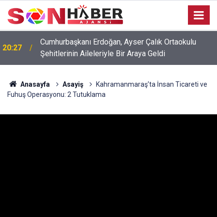
20:17
Ağustos Fuarı’nda Unutulmaz Dedublüman Gecesi
Anasayfa
Asayiş
Kahramanmaraş’ta İnsan Ticareti ve
Fuhuş Operasyonu: 2 Tutuklama