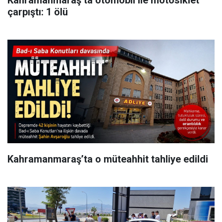
Kahramanmaraş’ta otomobil ile motosiklet
çarpıştı: 1 ölü
Kahramanmaraş’ta o müteahhit tahliye edildi