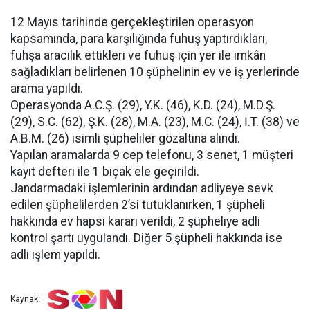
12 Mayıs tarihinde gerçekleştirilen operasyon
kapsamında, para karşılığında fuhuş yaptırdıkları,
fuhşa aracılık ettikleri ve fuhuş için yer ile imkân
sağladıkları belirlenen 10 şüphelinin ev ve iş yerlerinde
arama yapıldı.
Operasyonda A.C.Ş. (29), Y.K. (46), K.D. (24), M.D.Ş.
(29), S.C. (62), Ş.K. (28), M.A. (23), M.C. (24), İ.T. (38) ve
A.B.M. (26) isimli şüpheliler gözaltına alındı.
Yapılan aramalarda 9 cep telefonu, 3 senet, 1 müşteri
kayıt defteri ile 1 bıçak ele geçirildi.
Jandarmadaki işlemlerinin ardından adliyeye sevk
edilen şüphelilerden 2’si tutuklanırken, 1 şüpheli
hakkında ev hapsi kararı verildi, 2 şüpheliye adli
kontrol şartı uygulandı. Diğer 5 şüpheli hakkında ise
adli işlem yapıldı.
Kaynak: