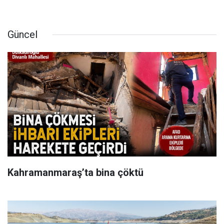
Güncel
Kahramanmaraş’ta bina çöktü