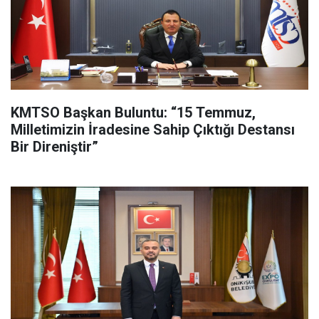
KMTSO Başkan Buluntu: “15 Temmuz,
Milletimizin İradesine Sahip Çıktığı Destansı
Bir Direniştir”