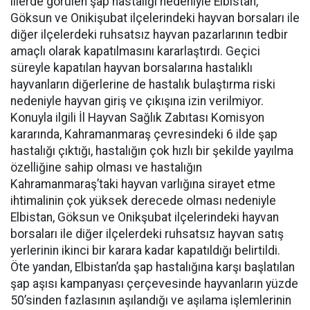
illerde görülen şap hastalığı nedeniyle Elbistan,
Göksun ve Onikişubat ilçelerindeki hayvan borsaları ile
diğer ilçelerdeki ruhsatsız hayvan pazarlarının tedbir
amaçlı olarak kapatılmasını kararlaştırdı. Geçici
süreyle kapatılan hayvan borsalarına hastalıklı
hayvanların diğerlerine de hastalık bulaştırma riski
nedeniyle hayvan giriş ve çıkışına izin verilmiyor.
Konuyla ilgili İl Hayvan Sağlık Zabıtası Komisyon
kararında, Kahramanmaraş çevresindeki 6 ilde şap
hastalığı çıktığı, hastalığın çok hızlı bir şekilde yayılma
özelliğine sahip olması ve hastalığın
Kahramanmaraş’taki hayvan varlığına sirayet etme
ihtimalinin çok yüksek derecede olması nedeniyle
Elbistan, Göksun ve Onikşubat ilçelerindeki hayvan
borsaları ile diğer ilçelerdeki ruhsatsız hayvan satış
yerlerinin ikinci bir karara kadar kapatıldığı belirtildi.
Öte yandan, Elbistan’da şap hastalığına karşı başlatılan
şap aşısı kampanyası çerçevesinde hayvanların yüzde
50’sinden fazlasının aşılandığı ve aşılama işlemlerinin