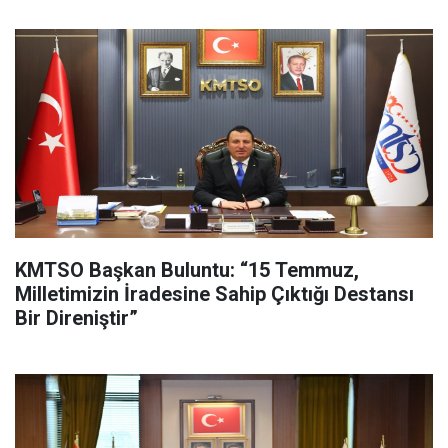
KMTSO Başkan Buluntu: “15 Temmuz,
Milletimizin İradesine Sahip Çıktığı Destansı
Bir Direniştir”