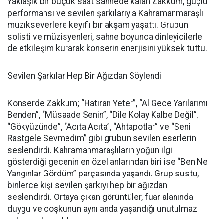
Yaklaşık bir buçuk saat sahnede kalan Zakkum, güçlü
performansı ve sevilen şarkılarıyla Kahramanmaraşlı
müzikseverlere keyifli bir akşam yaşattı. Grubun
solisti ve müzisyenleri, sahne boyunca dinleyicilerle
de etkileşim kurarak konserin enerjisini yüksek tuttu.
Sevilen Şarkılar Hep Bir Ağızdan Söylendi
Konserde Zakkum; “Hatıran Yeter”, “Al Gece Yarılarımı
Benden”, “Müsaade Senin”, “Dile Kolay Kalbe Değil”,
“Gökyüzünde”, “Acıta Acıta”, “Ahtapotlar” ve “Seni
Rastgele Sevmedim” gibi grubun sevilen eserlerini
seslendirdi. Kahramanmaraşlıların yoğun ilgi
gösterdiği gecenin en özel anlarından biri ise “Ben Ne
Yangınlar Gördüm” parçasında yaşandı. Grup sustu,
binlerce kişi sevilen şarkıyı hep bir ağızdan
seslendirdi. Ortaya çıkan görüntüler, fuar alanında
duygu ve coşkunun aynı anda yaşandığı unutulmaz