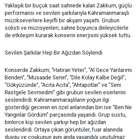
Yaklaşık bir buçuk saat sahnede kalan Zakkum, güçlü
performansı ve sevilen şarkılarıyla Kahramanmaraşlı
müzikseverlere keyifli bir akşam yaşattı. Grubun
solisti ve müzisyenleri, sahne boyunca dinleyicilerle
de etkileşim kurarak konserin enerjisini yüksek tuttu.
Sevilen Şarkılar Hep Bir Ağızdan Söylendi
Konserde Zakkum; “Hatıran Yeter”, “Al Gece Yarılarımı
Benden”, “Müsaade Senin”, “Dile Kolay Kalbe Değil”,
“Gökyüzünde”, “Acıta Acıta”, “Ahtapotlar” ve “Seni
Rastgele Sevmedim” gibi grubun sevilen eserlerini
seslendirdi. Kahramanmaraşlıların yoğun ilgi
gösterdiği gecenin en özel anlarından biri ise “Ben Ne
Yangınlar Gördüm” parçasında yaşandı. Grup sustu,
binlerce kişi sevilen şarkıyı hep bir ağızdan
seslendirdi. Ortaya çıkan görüntüler, fuar alanında
duygu ve coşkunun aynı anda yaşandığı unutulmaz