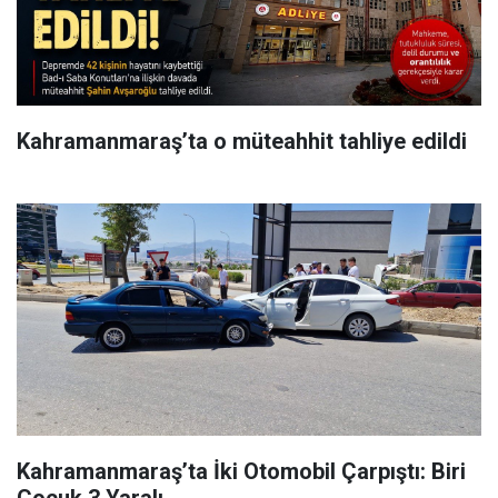
Kahramanmaraş’ta o müteahhit tahliye edildi
Kahramanmaraş’ta İki Otomobil Çarpıştı: Biri