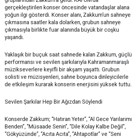
gruplarından Zakkum’a geldi. KAFUM’da
gerçekleştirilen konser öncesinde vatandaşlar alana
yoğun ilgi gösterdi. Konser alanı, Zakkum’un sahneye
çıkmasına saatler kala dolarken, grubun sahneye
çıkmasıyla birlikte fuar alanında büyük bir coşku
yaşandı.
Yaklaşık bir buçuk saat sahnede kalan Zakkum, güçlü
performansı ve sevilen şarkılarıyla Kahramanmaraşlı
müzikseverlere keyifli bir akşam yaşattı. Grubun
solisti ve müzisyenleri, sahne boyunca dinleyicilerle
de etkileşim kurarak konserin enerjisini yüksek tuttu.
Sevilen Şarkılar Hep Bir Ağızdan Söylendi
Konserde Zakkum; “Hatıran Yeter”, “Al Gece Yarılarımı
Benden”, “Müsaade Senin”, “Dile Kolay Kalbe Değil”,
“Gökyüzünde”, “Acıta Acıta”, “Ahtapotlar” ve “Seni