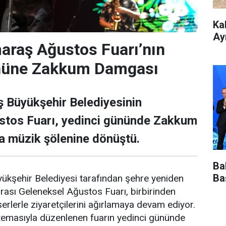
Ka
Ay
raş Ağustos Fuarı’nın
nüne Zakkum Damgası
Büyükşehir Belediyesinin
stos Fuarı, yedinci gününde Zakkum
a müzik şölenine dönüştü.
Ba
Ba
şehir Belediyesi tarafından şehre yeniden
arası Geleneksel Ağustos Fuarı, birbirinden
nserlerle ziyaretçilerini ağırlamaya devam ediyor.
 temasıyla düzenlenen fuarın yedinci gününde