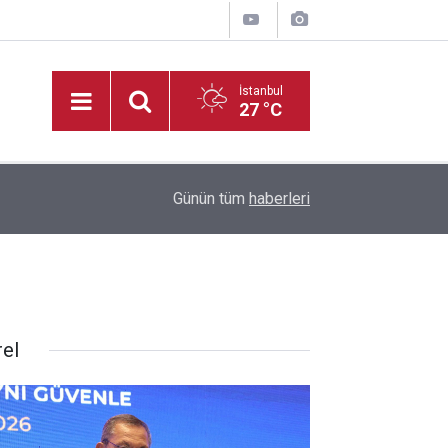
İstanbul
27 °C
10:08
TSYD Kahramanmaraş Cup’ta altyapı heyecanı s
Günün tüm
haberleri
rel