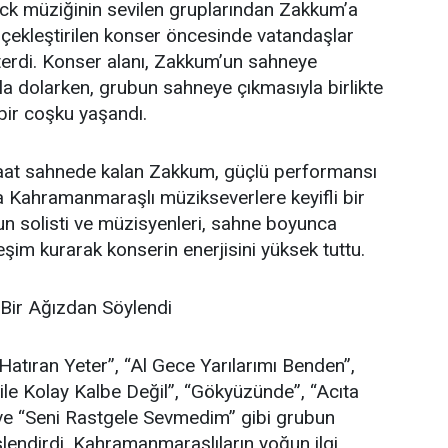
ock müziğinin sevilen gruplarından Zakkum’a
çekleştirilen konser öncesinde vatandaşlar
terdi. Konser alanı, Zakkum’un sahneye
la dolarken, grubun sahneye çıkmasıyla birlikte
bir coşku yaşandı.
saat sahnede kalan Zakkum, güçlü performansı
yla Kahramanmaraşlı müzikseverlere keyifli bir
n solisti ve müzisyenleri, sahne boyunca
ileşim kurarak konserin enerjisini yüksek tuttu.
 Bir Ağızdan Söylendi
tıran Yeter”, “Al Gece Yarılarımı Benden”,
le Kolay Kalbe Değil”, “Gökyüzünde”, “Acıta
 ve “Seni Rastgele Sevmedim” gibi grubun
slendirdi. Kahramanmaraşlıların yoğun ilgi