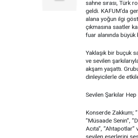
sahne sırası, Türk r
geldi. KAFUM’da ger
alana yoğun ilgi gös
çıkmasına saatler ka
fuar alanında büyük 
Yaklaşık bir buçuk 
ve sevilen şarkıları
akşam yaşattı. Grubu
dinleyicilerle de etk
Sevilen Şarkılar Hep
Konserde Zakkum; “Ha
“Müsaade Senin”, “Di
Acıta”, “Ahtapotlar”
sevilen eserlerini se