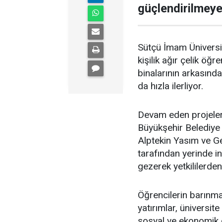
güçlendirilmeye
Sütçü İmam Üniversit
kişilik ağır çelik öğ
binalarının arkasınd
da hızla ilerliyor.
Devam eden projele
Büyükşehir Belediye 
Alptekin Yasım ve G
tarafından yerinde in
gezerek yetkililerden 
Öğrencilerin barınma
yatırımlar, üniversit
sosyal ve ekonomik 