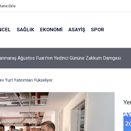
itene Ekle
NCEL
SAĞLIK
EKONOMI
ASAYIŞ
SPOR
Öksüz: Fabrikalar bizim değil, milletin bize emanetidir
 Yurt Yatırımları Yükseliyor
Ye