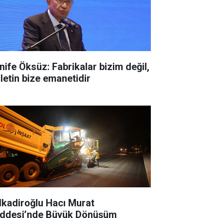
nife Öksüz: Fabrikalar bizim değil,
lletin bize emanetidir
lkadiroğlu Hacı Murat
ddesi’nde Büyük Dönüşüm