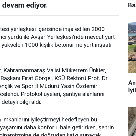
 devam ediyor.
Ba
esi yerleşkesi içerisinde inşa edilen 2000
renci yurdu ile Avşar Yerleşkesi'nde mevcut yurt
a yükselen 1000 kişilik betonarme yurt inşaatı
r, Kahramanmaraş Valisi Mükerrem Ünlüer,
Başkanı Fırat Görgel, KSÜ Rektörü Prof. Dr.
An
ençlik ve Spor İl Müdürü Yasin Özdemir
İyi
celendi. Protokol üyeleri, şantiye alanlarını
detaylı bilgi aldı.
 imkanlarını iyileştirmeyi hedefleyen bu
e yaşamını daha konforlu hale getirirken, şehrin
dinamizmine de doğrudan katkı sunacak.