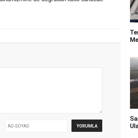
Te
Me
Sa
Ul