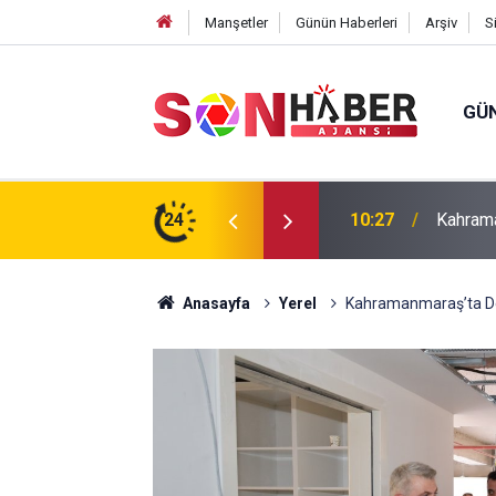
Manşetler
Günün Haberleri
Arşiv
S
GÜ
ın Yedinci Gününe Zakkum Damgası
24
10:20
Hanife 
Anasayfa
Yerel
Kahramanmaraş’ta Dev