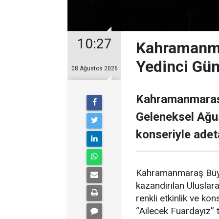
10:27
Kahramanma
Yedinci Gü
08 Ağustos 2026
Kahramanmaraş 
Geleneksel Ağu
konseriyle adet
Kahramanmaraş Büyük
kazandırılan Uluslar
renkli etkinlik ve ko
“Ailecek Fuardayız”